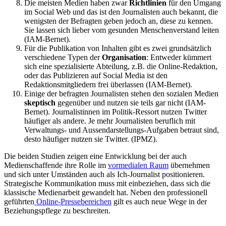
Die meisten Medien haben zwar
Richtlinien
für den Umgang
im Social Web und das ist den Journalisten auch bekannt, die
wenigsten der Befragten geben jedoch an, diese zu kennen.
Sie lassen sich lieber vom gesunden Menschenverstand leiten
(IAM-Bernet).
Für die Publikation von Inhalten gibt es zwei grundsätzlich
verschiedene Typen der
Organisation
: Entweder kümmert
sich eine spezialisierte Abteilung, z.B. die Online-Redaktion,
oder das Publizieren auf Social Media ist den
Redaktionsmitgliedern frei überlassen (IAM-Bernet).
Einige der befragten Journalisten stehen den sozialen Medien
skeptisch
gegenüber und nutzen sie teils gar nicht (IAM-
Bernet). Journalistinnen im Politik-Ressort nutzen Twitter
häufiger als andere. Je mehr Journalisten beruflich mit
Verwaltungs- und Aussendarstellungs-Aufgaben betraut sind,
desto häufiger nutzen sie Twitter. (IPMZ).
Die beiden Studien zeigen eine Entwicklung bei der auch
Medienschaffende ihre Rolle im
vormedialen Raum
übernehmen
und sich unter Umständen auch als Ich-Journalist positionieren.
Strategische Kommunikation muss mit einbeziehen, dass sich die
klassische Medienarbeit gewandelt hat. Neben den professionell
geführten
Online-Pressebereichen
gilt es auch neue Wege in der
Beziehungspflege zu beschreiten.