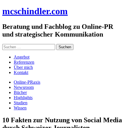
Zum
mc
schindler
.com
Inhalt
springen
Beratung und Fachblog zu Online-PR
und strategischer Kommunikation
Suchen
nach:
Angebot
Referenzen
Über mich
Kontakt
Online-PRaxis
Newsroom
Bücher
Highlights
Studien
Wissen
10 Fakten zur Nutzung von Social Media
durch Schweizer Journalisten