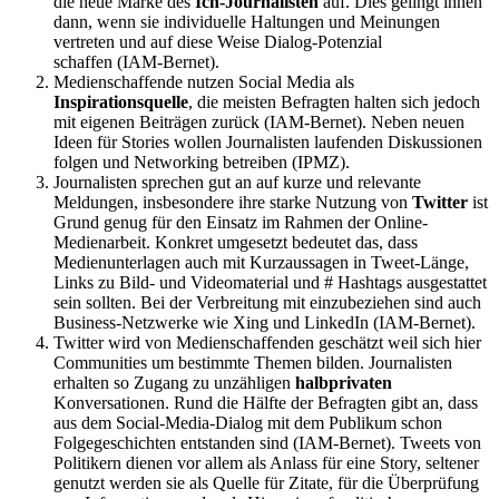
die neue Marke des
Ich-Journalisten
auf. Dies gelingt ihnen
dann, wenn sie individuelle Haltungen und Meinungen
vertreten und auf diese Weise Dialog-Potenzial
schaffen (IAM-Bernet).
Medienschaffende nutzen Social Media als
Inspirationsquelle
, die meisten Befragten halten sich jedoch
mit eigenen Beiträgen zurück (IAM-Bernet). Neben neuen
Ideen für Stories wollen Journalisten laufenden Diskussionen
folgen und Networking betreiben (IPMZ).
Journalisten sprechen gut an auf kurze und relevante
Meldungen, insbesondere ihre starke Nutzung von
Twitter
ist
Grund genug für den Einsatz im Rahmen der Online-
Medienarbeit. Konkret umgesetzt bedeutet das, dass
Medienunterlagen auch mit Kurzaussagen in Tweet-Länge,
Links zu Bild- und Videomaterial und # Hashtags ausgestattet
sein sollten. Bei der Verbreitung mit einzubeziehen sind auch
Business-Netzwerke wie Xing und LinkedIn (IAM-Bernet).
Twitter wird von Medienschaffenden geschätzt weil sich hier
Communities um bestimmte Themen bilden. Journalisten
erhalten so Zugang zu unzähligen
halbprivaten
Konversationen. Rund die Hälfte der Befragten gibt an, dass
aus dem Social-Media-Dialog mit dem Publikum schon
Folgegeschichten entstanden sind (IAM-Bernet). Tweets von
Politikern dienen vor allem als Anlass für eine Story, seltener
genutzt werden sie als Quelle für Zitate, für die Überprüfung