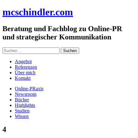
Zum
mc
schindler
.com
Inhalt
springen
Beratung und Fachblog zu Online-PR
und strategischer Kommunikation
Suchen
nach:
Angebot
Referenzen
Über mich
Kontakt
Online-PRaxis
Newsroom
Bücher
Highlights
Studien
Wissen
4