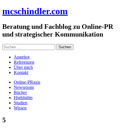
Zum
mc
schindler
.com
Inhalt
springen
Beratung und Fachblog zu Online-PR
und strategischer Kommunikation
Suchen
nach:
Angebot
Referenzen
Über mich
Kontakt
Online-PRaxis
Newsroom
Bücher
Highlights
Studien
Wissen
5