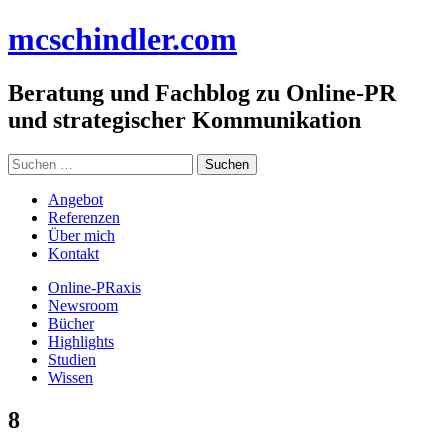
Zum
mc
schindler
.com
Inhalt
springen
Beratung und Fachblog zu Online-PR
und strategischer Kommunikation
Suchen
nach:
Angebot
Referenzen
Über mich
Kontakt
Online-PRaxis
Newsroom
Bücher
Highlights
Studien
Wissen
8