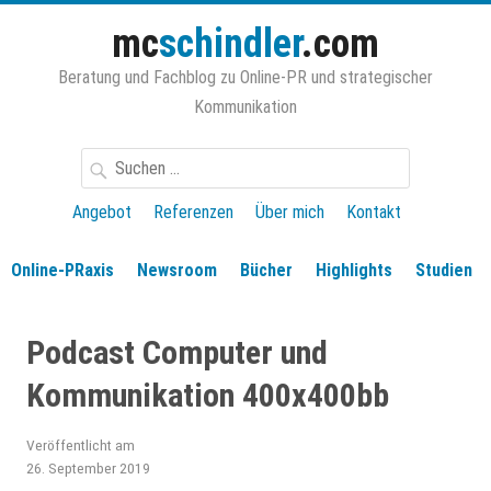
Zum
mc
schindler
.com
Inhalt
springen
Beratung und Fachblog zu Online-PR und strategischer
Kommunikation
Suchen
nach:
Angebot
Referenzen
Über mich
Kontakt
Online-PRaxis
Newsroom
Bücher
Highlights
Studien
Podcast Computer und
Kommunikation 400x400bb
Veröffentlicht am
26. September 2019