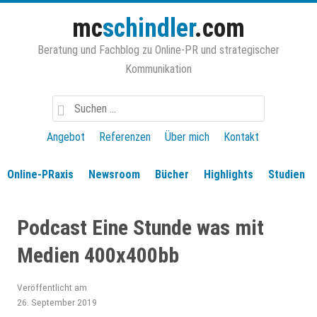
Zum
mc
schindler
.com
Inhalt
springen
Beratung und Fachblog zu Online-PR und strategischer
Kommunikation
Suchen
nach:
Angebot
Referenzen
Über mich
Kontakt
Online-PRaxis
Newsroom
Bücher
Highlights
Studien
Podcast Eine Stunde was mit
Medien 400x400bb
Veröffentlicht am
26. September 2019