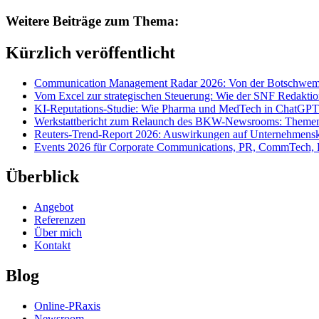
Weitere Beiträge zum Thema:
Kürzlich veröffentlicht
Communication Management Radar 2026: Von der Botschwemm
Vom Excel zur strategischen Steuerung: Wie der SNF Redakti
KI-Reputations-Studie: Wie Pharma und MedTech in ChatGPT
Werkstattbericht zum Relaunch des BKW-Newsrooms: Themens
Reuters-Trend-Report 2026: Auswirkungen auf Unternehmen
Events 2026 für Corporate Communications, PR, CommTech, 
Überblick
Angebot
Referenzen
Über mich
Kontakt
Blog
Online-PRaxis
Newsroom