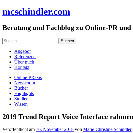
Zum
mc
schindler
.com
Inhalt
springen
Beratung und Fachblog zu Online-PR und
Suchen
nach:
Angebot
Referenzen
Über mich
Kontakt
Online-PRaxis
Newsroom
Bücher
Highlights
Studien
Wissen
2019 Trend Report Voice Interface rahme
Veröffentlicht am
16. November 2018
von
Marie-Christine Schindler