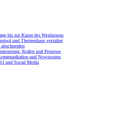
e bis zur Kunst des Weglassens
onstool und Themenhaus verzahnt
 abschneiden
teuerung, Rollen und Prozesse
skommunikation und Newsrooms
KI und Social Media