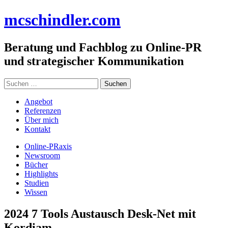
Zum
mc
schindler
.com
Inhalt
springen
Beratung und Fachblog zu Online-PR
und strategischer Kommunikation
Suchen
nach:
Angebot
Referenzen
Über mich
Kontakt
Online-PRaxis
Newsroom
Bücher
Highlights
Studien
Wissen
2024 7 Tools Austausch Desk-Net mit
Kordiam