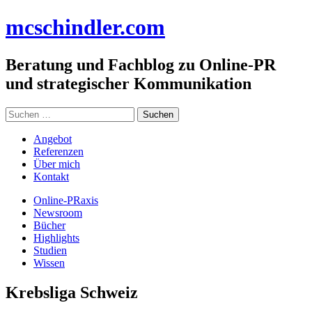
Zum
mc
schindler
.com
Inhalt
springen
Beratung und Fachblog zu Online-PR
und strategischer Kommunikation
Suchen
nach:
Angebot
Referenzen
Über mich
Kontakt
Online-PRaxis
Newsroom
Bücher
Highlights
Studien
Wissen
Krebsliga Schweiz