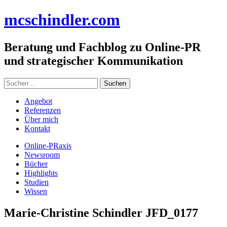
Zum
mc
schindler
.com
Inhalt
springen
Beratung und Fachblog zu Online-PR
und strategischer Kommunikation
Suchen
nach:
Angebot
Referenzen
Über mich
Kontakt
Online-PRaxis
Newsroom
Bücher
Highlights
Studien
Wissen
Marie-Christine Schindler JFD_0177