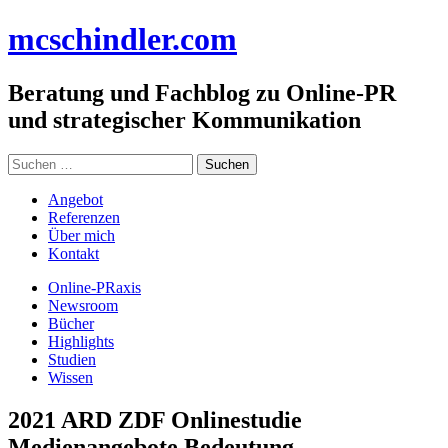
Zum
mc
schindler
.com
Inhalt
springen
Beratung und Fachblog zu Online-PR
und strategischer Kommunikation
Suchen
nach:
Angebot
Referenzen
Über mich
Kontakt
Online-PRaxis
Newsroom
Bücher
Highlights
Studien
Wissen
2021 ARD ZDF Onlinestudie
Medienangebote Bedeutung