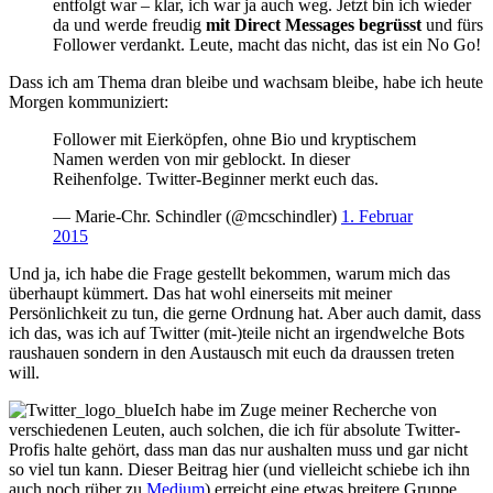
entfolgt war – klar, ich war ja auch weg. Jetzt bin ich wieder
da und werde freudig
mit Direct Messages begrüsst
und fürs
Follower verdankt. Leute, macht das nicht, das ist ein No Go!
Dass ich am Thema dran bleibe und wachsam bleibe, habe ich heute
Morgen kommuniziert:
Follower mit Eierköpfen, ohne Bio und kryptischem
Namen werden von mir geblockt. In dieser
Reihenfolge. Twitter-Beginner merkt euch das.
— Marie-Chr. Schindler (@mcschindler)
1. Februar
2015
Und ja, ich habe die Frage gestellt bekommen, warum mich das
überhaupt kümmert. Das hat wohl einerseits mit meiner
Persönlichkeit zu tun, die gerne Ordnung hat. Aber auch damit, dass
ich das, was ich auf Twitter (mit-)teile nicht an irgendwelche Bots
raushauen sondern in den Austausch mit euch da draussen treten
will.
Ich habe im Zuge meiner Recherche von
verschiedenen Leuten, auch solchen, die ich für absolute Twitter-
Profis halte gehört, dass man das nur aushalten muss und gar nicht
so viel tun kann. Dieser Beitrag hier (und vielleicht schiebe ich ihn
auch noch rüber zu
Medium
) erreicht eine etwas breitere Gruppe.