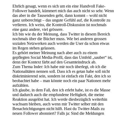
Ehrlich gesagt, wenn es sich um ein eine Handvoll Fake-
Follower handelt, kümmert mich das auch nicht so sehr. Wenn
das aber in die Tausenden geht, dann kommt – wohl nicht
ganz unberechtigt – das ungute Gefühl auf, die Kontrolle zu
verlieren. Ich weiss, die Kontroll-Diskussion ist nochmals
eine ganz andere, viel grössere.
Ich bin wie du der Meinung, dass Twitter in diesem Bereich
nochmals über die Bücher muss. Wie bei anderen grossen
sozialen Netzwerken auch werden die User da schon etwas
im Regen stehen gelassen.
Es gehört meiner Meinung nach aber auch zu einem
gepflegten Social Media-Profil, dass das Umfeld „sauber“ ist,
denn der Kontext färbt auf den Gesamteindruck ab.
Zum Thema Inder: Ich habe mir noch überlegt, ob ich die
Nationalitäten nennen soll. Dass ich es getan habe soll nicht
diskriminierend sein, sondern ist einfach ein Fakt, den ich so
beobachtet habe – man könnte noch ein paar Nationen mehr
aufzählen.
Ich glaube, in dem Fall, den ich erlebt habe, ist es die Masse
und dadurch auch die empfundene Heftigkeit, die meine
Reaktion ausgelöst hat. Ich werde diesbezüglich weiterhin
wachsam bleiben, auch wenn mir Twitter selber mit den
Benachrichtigungen nicht hilft. Hast du Twitter-Mails zu
neuen Follower abonniert? Falls ja: Sind die Meldungen