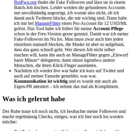
BotPwn.org
findet die Fake Followers und lässt sie in einem
Batch-Job löschen. Leider werden die gefundenen Accounts
nur unvollständig angezeigt, ich wusste also nicht, ob ich
damit auch Twitterer blocke, die mir wichtig sind. Dann habe
ich mir bei
ManageFlitter
einen Pro-Account für 12 USD/Mt.
gelöst. Das Tool habe ich früher für meine
Account-Pflege
schon in der Free-Version gerne genutzt. Damit war ich meine
Fake-Followers im Nu los. Man muss zwar auch hier jeden
einzelnen manuell blocken, die Maske ist aber so aufgebaut,
dass das ganz schnell geht. Wer diesen Job nicht selber
machen will, kann ihn auch an ManageFlitter gegen „Einwurf
barer Münze“ delegieren, dann sitzen irgendwo andere
Menschen, die ihren Klick-Finger ausmieten.
Nachdem ich wieder live war habe ich kurz auf Twitter und
auch auf meiner Fanseite gemeldet, was war.
Kommunikation ist wichtig
und es wurde mir auch als
Eigen-PR attestiert – ich nehme das mal als Kompliment.
Was ich gelernt habe
Der Ruhe traue ich noch nicht, ich beobachte meine Followers und
mache regelmässig Checks, einiges, was ich hier noch los werden
möchte: