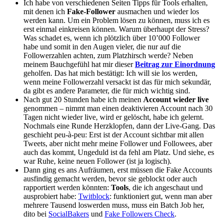
Ich habe von verschiedenen Seiten Tipps für Tools erhalten,
mit denen ich
Fake-Follower
ausmachen und wieder los
werden kann. Um ein Problem lösen zu können, muss ich es
erst einmal einkreisen können. Warum überhaupt der Stress?
Was schadet es, wenn ich plötzlich über 10’000 Follower
habe und somit in den Augen vieler, die nur auf die
Followerzahlen achten, zum Platzhirsch werde? Neben
meinem Bauchgefühl hat mir dieser
Beitrag zur Einordnung
geholfen. Das hat mich bestätigt: Ich will sie los werden,
wenn meine Followerzahl versackt ist das für mich sekundär,
da gibt es andere Parameter, die für mich wichtig sind.
Nach gut 20 Stunden habe ich meinen
Account wieder live
genommen – nimmt man einen deaktivieren Account nach 30
Tagen nicht wieder live, wird er gelöscht, habe ich gelernt.
Nochmals eine Runde Herzklopfen, dann der Live-Gang. Das
geschieht peu-à-peu: Erst ist der Account sichtbar mit allen
Tweets, aber nicht mehr meine Follower und Followees, aber
auch das kommt, Ungeduld ist da fehl am Platz. Und siehe, es
war Ruhe, keine neuen Follower (ist ja logisch).
Dann ging es ans Aufräumen, erst müssen die Fake Accounts
ausfindig gemacht werden, bevor sie geblockt oder auch
rapportiert werden könnten:
Tools
, die ich angeschaut und
ausprobiert habe:
Twitblock
: funktioniert gut, wenn man aber
mehrere Tausend loswerden muss, muss ein Batch Job her,
dito bei
SocialBakers
und
Fake Followers Check
.