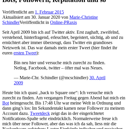
Veröffentlicht am
1. Februar 2015
Aktualisiert am
30. Januar 2020
von
Marie-Christine
Schindler
Veröffentlicht in
Online-PRaxis
Seit April 2009 bin ich auf Twitter aktiv. Erst zaghaft, zweifelnd,
verstehend, hinterfragend, erleuchtet, begeistert, süchtig, ab und zu
ernüchtert aber immer überzeugt, dass Twitter ein grandioses
Netzwerk ist. Das war damals mein erster Tweet (hier findet ihr
euren
ersten Tweet
):
Bin neu hier und versuche mich zurecht zu finden.
Netlog, Facebook, twitter – öfter mal was Neues.
— Marie-Chr. Schindler (@mcschindler)
30. April
2009
Heute bin ich quasi „back to Square one“: Ich versuche mich
zurecht zu finden. Am vergangen Freitag gegen Abend hat mich ein
Bot
heimgesucht. Bis 17:48 Uhr war meine Welt in Ordnung und
dann ging’s los: Im Sekundentakt kamen neue Follower zu meinem
Account dazu.
Tweetdeck
zeigt das in der eingerichtetet
Notifications-Spalte sehr eindrücklich. Normalerweise freue ich
mich über neue Follower, aber das was ich da sah, liess mir die
Nackenhaare aufstehen: Lauter Eierköpfe indischer und russischer