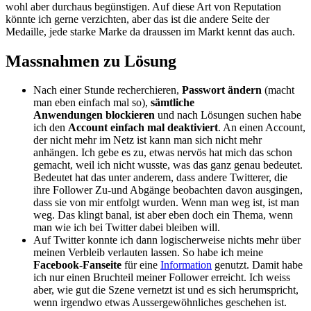
wohl aber durchaus begünstigen. Auf diese Art von Reputation
könnte ich gerne verzichten, aber das ist die andere Seite der
Medaille, jede starke Marke da draussen im Markt kennt das auch.
Massnahmen zu Lösung
Nach einer Stunde recherchieren,
Passwort ändern
(macht
man eben einfach mal so),
sämtliche
Anwendungen
blockieren
und nach Lösungen suchen habe
ich den
Account einfach mal deaktiviert
. An einen Account,
der nicht mehr im Netz ist kann man sich nicht mehr
anhängen. Ich gebe es zu, etwas nervös hat mich das schon
gemacht, weil ich nicht wusste, was das ganz genau bedeutet.
Bedeutet hat das unter anderem, dass andere Twitterer, die
ihre Follower Zu-und Abgänge beobachten davon ausgingen,
dass sie von mir entfolgt wurden. Wenn man weg ist, ist man
weg. Das klingt banal, ist aber eben doch ein Thema, wenn
man wie ich bei Twitter dabei bleiben will.
Auf Twitter konnte ich dann logischerweise nichts mehr über
meinen Verbleib verlauten lassen. So habe ich meine
Facebook-Fanseite
für eine
Information
genutzt. Damit habe
ich nur einen Bruchteil meiner Follower erreicht. Ich weiss
aber, wie gut die Szene vernetzt ist und es sich herumspricht,
wenn irgendwo etwas Aussergewöhnliches geschehen ist.