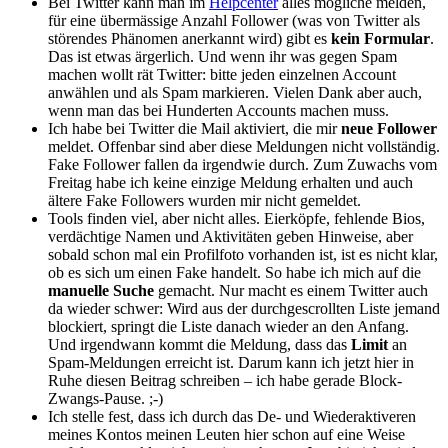
Bei Twitter kann man im
Helpcenter
alles mögliche melden,
für eine übermässige Anzahl Follower (was von Twitter als
störendes Phänomen anerkannt wird) gibt es
kein Formular
.
Das ist etwas ärgerlich. Und wenn ihr was gegen Spam
machen wollt rät Twitter: bitte jeden einzelnen Account
anwählen und als Spam markieren. Vielen Dank aber auch,
wenn man das bei Hunderten Accounts machen muss.
Ich habe bei Twitter die Mail aktiviert, die mir
neue Follower
meldet. Offenbar sind aber diese Meldungen nicht vollständig.
Fake Follower fallen da irgendwie durch. Zum Zuwachs vom
Freitag habe ich keine einzige Meldung erhalten und auch
ältere Fake Followers wurden mir nicht gemeldet.
Tools finden viel, aber nicht alles. Eierköpfe, fehlende Bios,
verdächtige Namen und Aktivitäten geben Hinweise, aber
sobald schon mal ein Profilfoto vorhanden ist, ist es nicht klar,
ob es sich um einen Fake handelt. So habe ich mich auf die
manuelle Suche
gemacht. Nur macht es einem Twitter auch
da wieder schwer: Wird aus der durchgescrollten Liste jemand
blockiert, springt die Liste danach wieder an den Anfang.
Und irgendwann kommt die Meldung, dass das
Limit
an
Spam-Meldungen erreicht ist. Darum kann ich jetzt hier in
Ruhe diesen Beitrag schreiben – ich habe gerade Block-
Zwangs-Pause. ;-)
Ich stelle fest, dass ich durch das De- und Wiederaktiveren
meines Kontos meinen Leuten hier schon auf eine Weise