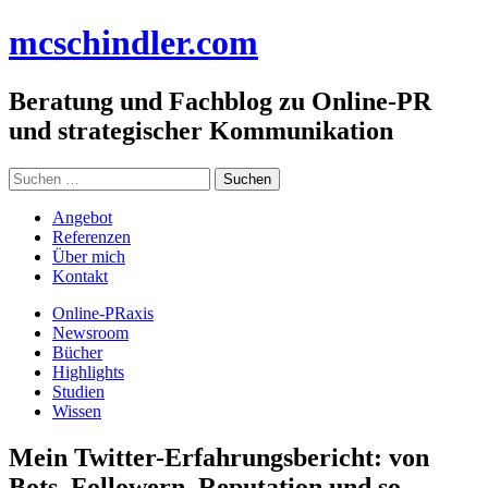
Zum
mc
schindler
.com
Inhalt
springen
Beratung und Fachblog zu Online-PR
und strategischer Kommunikation
Suchen
nach:
Angebot
Referenzen
Über mich
Kontakt
Online-PRaxis
Newsroom
Bücher
Highlights
Studien
Wissen
Mein Twitter-Erfahrungsbericht: von
Bots, Followern, Reputation und so