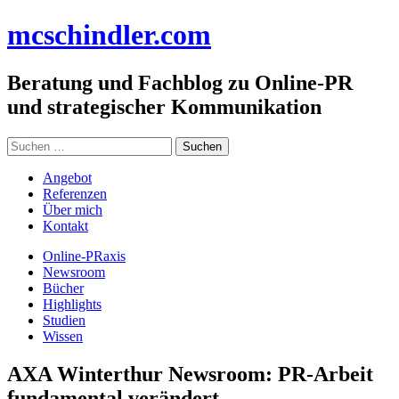
Zum
mc
schindler
.com
Inhalt
springen
Beratung und Fachblog zu Online-PR
und strategischer Kommunikation
Suchen
nach:
Angebot
Referenzen
Über mich
Kontakt
Online-PRaxis
Newsroom
Bücher
Highlights
Studien
Wissen
AXA Winterthur Newsroom: PR-Arbeit
fundamental verändert