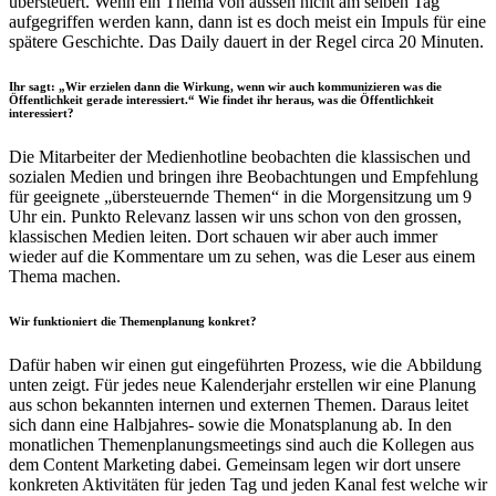
übersteuert. Wenn ein Thema von aussen nicht am selben Tag
aufgegriffen werden kann, dann ist es doch meist ein Impuls für eine
spätere Geschichte. Das Daily dauert in der Regel circa 20 Minuten.
Ihr sagt: „Wir erzielen dann die Wirkung, wenn wir auch kommunizieren was die
Öffentlichkeit gerade interessiert.“ Wie findet ihr heraus, was die Öffentlichkeit
interessiert?
Die Mitarbeiter der Medienhotline beobachten die klassischen und
sozialen Medien und bringen ihre Beobachtungen und Empfehlung
für geeignete „übersteuernde Themen“ in die Morgensitzung um 9
Uhr ein. Punkto Relevanz lassen wir uns schon von den grossen,
klassischen Medien leiten. Dort schauen wir aber auch immer
wieder auf die Kommentare um zu sehen, was die Leser aus einem
Thema machen.
Wir funktioniert die Themenplanung konkret?
Dafür haben wir einen gut eingeführten Prozess, wie die Abbildung
unten zeigt. Für jedes neue Kalenderjahr erstellen wir eine Planung
aus schon bekannten internen und externen Themen. Daraus leitet
sich dann eine Halbjahres- sowie die Monatsplanung ab. In den
monatlichen Themenplanungsmeetings sind auch die Kollegen aus
dem Content Marketing dabei. Gemeinsam legen wir dort unsere
konkreten Aktivitäten für jeden Tag und jeden Kanal fest welche wir