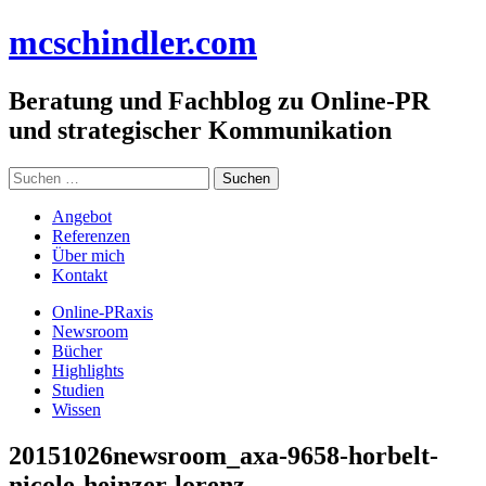
Zum
mc
schindler
.com
Inhalt
springen
Beratung und Fachblog zu Online-PR
und strategischer Kommunikation
Suchen
nach:
Angebot
Referenzen
Über mich
Kontakt
Online-PRaxis
Newsroom
Bücher
Highlights
Studien
Wissen
20151026newsroom_axa-9658-horbelt-
nicole-heinzer-lorenz