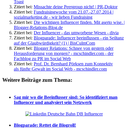
Toast
Zitiert bei:
Missachte deine Peergroup nicht! | PR-Doktor
Zitiert bei:
Fundraisingwoche vom 21.07.-27.07.2014 |
sozialmarketing.de - wir lieben Fundraising
Zitiert bei:
Die wichtigen Influencer finden. Mit aserto wise. |
Blogger-Relations-Blog.de
Zitiert bei:
Der Influencer - das umworbene Wesen - divia
Zitiert bei:
Blogparade: Influencer beeinflussen - ein Seiltanz
auf der Glaubwürdigkeit? (1) | BisCulmCom
Zitiert bei:
Blogger Relations: Schnee von gestern oder
Herausforderung von morgen? - mcschindler.com - der
Fachblog zu PR im Social Web
Zitiert bei:
Prof. Dr. Bernhard Pörksen zum Konnektiv
als fünfte Gewalt im Social Web - mcschindler.com
Weitere Beiträge zum Thema:
Sag mir wo die Beeinflusser sind: So identifiziert man
Influencer und analysiert sein Netzwerk
Blogparade: Rettet die Blogroll!