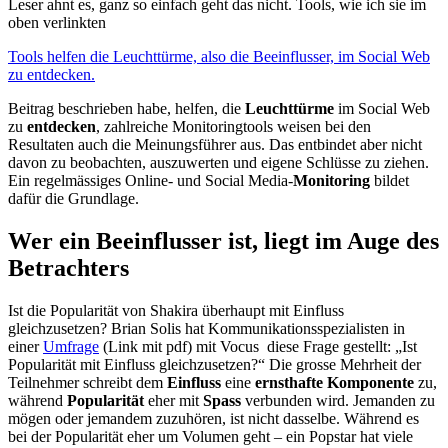
Leser ahnt es, ganz so einfach geht das nicht. Tools, wie ich sie im
oben verlinkten
Tools helfen die Leuchttürme, also die Beeinflusser, im Social Web
zu entdecken.
Beitrag beschrieben habe, helfen, die
Leuchttürme
im Social Web
zu
entdecken
, zahlreiche Monitoringtools weisen bei den
Resultaten auch die Meinungsführer aus. Das entbindet aber nicht
davon zu beobachten, auszuwerten und eigene Schlüsse zu ziehen.
Ein regelmässiges Online- und Social Media-
Monitoring
bildet
dafür die Grundlage.
Wer ein Beeinflusser ist, liegt im Auge des
Betrachters
Ist die Popularität von Shakira überhaupt mit Einfluss
gleichzusetzen? Brian Solis hat Kommunikationsspezialisten in
einer
Umfrage
(Link mit pdf) mit Vocus diese Frage gestellt: „Ist
Popularität mit Einfluss gleichzusetzen?“ Die grosse Mehrheit der
Teilnehmer schreibt dem
Einfluss
eine
ernsthafte Komponente
zu,
während
Popularität
eher mit
Spass
verbunden wird. Jemanden zu
mögen oder jemandem zuzuhören, ist nicht dasselbe. Während es
bei der Popularität eher um Volumen geht – ein Popstar hat viele