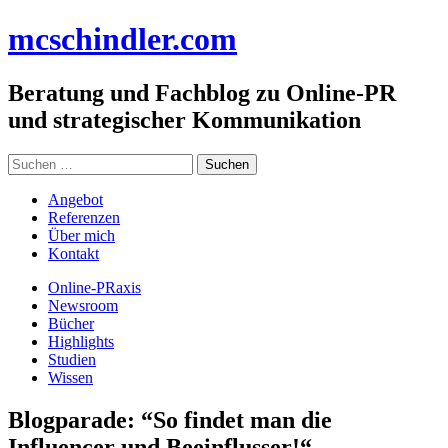
Zum
mc
schindler
.com
Inhalt
springen
Beratung und Fachblog zu Online-PR
und strategischer Kommunikation
Suchen
nach:
Angebot
Referenzen
Über mich
Kontakt
Online-PRaxis
Newsroom
Bücher
Highlights
Studien
Wissen
Blogparade: “So findet man die
Influencer und Beeinflusser!“