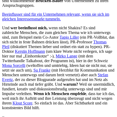
sind willkommende
Brücken-Bauer
von Unternehmen zu ihren
Anspruchsgruppen.
Beeinflusser sind für ein Unternehmen relevant, wenn sie sich im
gleichen Interessensmarkt tummeln.
Und
wer beeinflusst mich,
wenn nicht Shakira? Es sind
zahlreiche Menschen, die zum gleichen Thema wie ich unterwegs
sind, zum Beispiel mein Co-Autor
Tapio Liller
(ein PR-Vollblut, das
sich nicht in feste Bahnen drücken lässt), PR-Professor
Thomas
Pleil
(diskutiert Themen lieber und ordnet ein statt zu hypen). PR-
Doktor
Kerstin Hoffmann
(um klare Worte nicht verlegen, ich sage
hier nur mal „Einhornkotze“ :-),
Mirko Lange
(mit dem
Twitterhandle Talkabout, der Programm ist), hier in der Schweiz
Mona Sorcelli
(weltoffen und umtriebig, Ideen hat sie nicht nur, sie
setzt sie auch um),
Su Franke
(mit Herzblut für Kommunikation und
Menschen unterwegs und darum breit vernetzt) aber auch
Stefan
Evertz
, der zu dieser Blogparade aufgerufen hat und im Netz als
Hirnrinde auch mal tiefer gräbt. Und
warum?
Weil sie unermüdlich,
fundiert, kreativ und diskussionsfreudig unterwegs sind und mir
Impulse verleihen.
Wenn ich Menschen empfehle
, dass tue ich das,
weil mich ihr Auftritt und ihre Leistung überzeugt und nicht wegen
ihrem
Klout Score
. So einfach ist das. Aber Sichtbarkeit und ein
konstistentes Bild hilft.