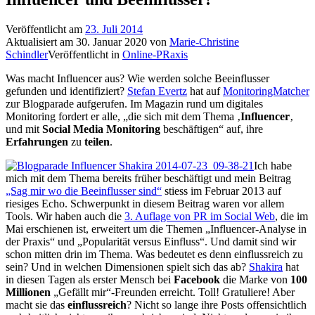
Veröffentlicht am
23. Juli 2014
Aktualisiert am
30. Januar 2020
von
Marie-Christine
Schindler
Veröffentlicht in
Online-PRaxis
Was macht Influencer aus? Wie werden solche Beeinflusser
gefunden und identifiziert?
Stefan Evertz
hat auf
MonitoringMatcher
zur Blogparade aufgerufen. Im Magazin rund um digitales
Monitoring fordert er alle, „die sich mit dem Thema ‚
Influencer
‚
und mit
Social Media Monitoring
beschäftigen“ auf, ihre
Erfahrungen
zu
teilen
.
Ich habe
mich mit dem Thema bereits früher beschäftigt und mein Beitrag
„Sag mir wo die Beeinflusser sind“
stiess im Februar 2013 auf
riesiges Echo. Schwerpunkt in diesem Beitrag waren vor allem
Tools. Wir haben auch die
3. Auflage
von PR im Social Web
, die im
Mai erschienen ist, erweitert um die Themen „Influencer-Analyse in
der Praxis“ und „Popularität versus Einfluss“. Und damit sind wir
schon mitten drin im Thema. Was bedeutet es denn einflussreich zu
sein? Und in welchen Dimensionen spielt sich das ab?
Shakira
hat
in diesen Tagen als erster Mensch bei
Facebook
die Marke von
100
Millionen
„Gefällt mir“-Freunden erreicht. Toll! Gratuliere! Aber
macht sie das
einflussreich
? Nicht so lange ihre Posts offensichtlich