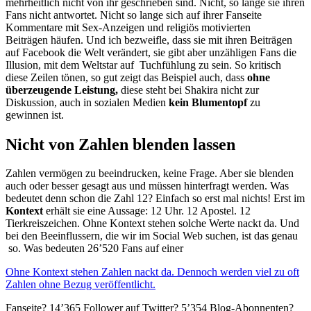
mehrheitlich nicht von ihr geschrieben sind. Nicht, so lange sie ihren
Fans nicht antwortet. Nicht so lange sich auf ihrer Fanseite
Kommentare mit Sex-Anzeigen und religiös motivierten
Beiträgen häufen. Und ich bezweifle, dass sie mit ihren Beiträgen
auf Facebook die Welt verändert, sie gibt aber unzähligen Fans die
Illusion, mit dem Weltstar auf Tuchfühlung zu sein. So kritisch
diese Zeilen tönen, so gut zeigt das Beispiel auch, dass
ohne
überzeugende Leistung,
diese steht bei Shakira nicht zur
Diskussion, auch in sozialen Medien
kein Blumentopf
zu
gewinnen ist.
Nicht von Zahlen blenden lassen
Zahlen vermögen zu beeindrucken, keine Frage. Aber sie blenden
auch oder besser gesagt aus und müssen hinterfragt werden. Was
bedeutet denn schon die Zahl 12? Einfach so erst mal nichts! Erst im
Kontext
erhält sie eine Aussage: 12 Uhr. 12 Apostel. 12
Tierkreiszeichen. Ohne Kontext stehen solche Werte nackt da. Und
bei den Beeinflussern, die wir im Social Web suchen, ist das genau
so. Was bedeuten 26’520 Fans auf einer
Ohne Kontext stehen Zahlen nackt da. Dennoch werden viel zu oft
Zahlen ohne Bezug veröffentlicht.
Fanseite? 14’365 Follower auf Twitter? 5’354 Blog-Abonnenten?