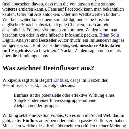
(mal abgesehen davon, dass man die von aussen nicht so ohne
weiteres eruieren kann.). Fans auf Facebook kann man bekanntlich
kaufen. Oder mit Ads anlocken. Oder mit Wettbewerben ködern.
Wer bei Twitter konsequent zurückfolgt, und seine Posts in
englischer Sprache absetzt, hat gute Chancen, rasch auf ein
ansehnliches Follower-Volumen zu kommen. Zahlen kann man
beschönigen oder in eine hübsche Infografik packen.
Brian Solis
,
Digital Analyst und Bestseller-Autor (huch! ein Influencer?) sagt es
sinngemäss so: „Einfluss ist die Fähigkeit,
messbare Aktivitäten
und Ergebnisse
zu bewirken.“ Nackte Zahlen sagen noch nichts
über die Handlungen aus.
Was zeichnet Beeinflusser aus?
Wikipedia sagt zum Begriff
Einfluss
, der ja im Herzen des
Beeinflussers steckt, u.a. Folgendes aus:
Einfluss ist die potenzielle oder effektive Wirkung eines
Subjekts oder einer Interessengruppe auf eine
Zielperson oder -gruppe.
Wirkung setzt eine Aktion voraus. Ob es nun im Social Web darum
geht, aktiv
Einfluss
auszüben oder einfach passiv Einfluss zu haben,
Menschen welche diese Rolle übernehmen erfüllen meiner Meinung