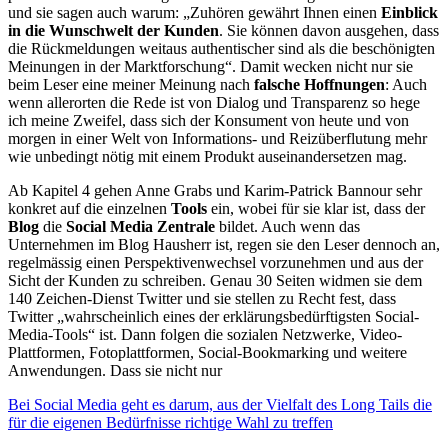
und sie sagen auch warum: „Zuhören gewährt Ihnen einen
Einblick
in die Wunschwelt der Kunden
. Sie können davon ausgehen, dass
die Rückmeldungen weitaus authentischer sind als die beschönigten
Meinungen in der Marktforschung“. Damit wecken nicht nur sie
beim Leser eine meiner Meinung nach
falsche Hoffnungen
: Auch
wenn allerorten die Rede ist von Dialog und Transparenz so hege
ich meine Zweifel, dass sich der Konsument von heute und von
morgen in einer Welt von Informations- und Reizüberflutung mehr
wie unbedingt nötig mit einem Produkt auseinandersetzen mag.
Ab Kapitel 4 gehen Anne Grabs und Karim-Patrick Bannour sehr
konkret auf die einzelnen
Tools
ein, wobei für sie klar ist, dass der
Blog
die
Social Media Zentrale
bildet. Auch wenn das
Unternehmen im Blog Hausherr ist, regen sie den Leser dennoch an,
regelmässig einen Perspektivenwechsel vorzunehmen und aus der
Sicht der Kunden zu schreiben. Genau 30 Seiten widmen sie dem
140 Zeichen-Dienst Twitter und sie stellen zu Recht fest, dass
Twitter „wahrscheinlich eines der erklärungsbedürftigsten Social-
Media-Tools“ ist. Dann folgen die sozialen Netzwerke, Video-
Plattformen, Fotoplattformen, Social-Bookmarking und weitere
Anwendungen. Dass sie nicht nur
Bei Social Media geht es darum, aus der Vielfalt des Long Tails die
für die eigenen Bedürfnisse richtige Wahl zu treffen