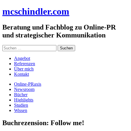
Zum
mc
schindler
.com
Inhalt
springen
Beratung und Fachblog zu Online-PR
und strategischer Kommunikation
Suchen
nach:
Angebot
Referenzen
Über mich
Kontakt
Online-PRaxis
Newsroom
Bücher
Highlights
Studien
Wissen
Buchrezension: Follow me!