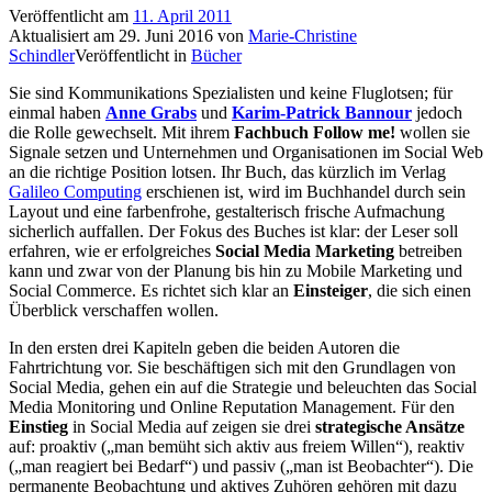
Veröffentlicht am
11. April 2011
Aktualisiert am
29. Juni 2016
von
Marie-Christine
Schindler
Veröffentlicht in
Bücher
Sie sind Kommunikations Spezialisten und keine Fluglotsen; für
einmal haben
Anne Grabs
und
Karim-P
atrick Bannour
jedoch
die Rolle gewechselt. Mit ihrem
Fachbuch Follow me!
wollen sie
Signale setzen und Unternehmen und Organisationen im Social Web
an die richtige Position lotsen. Ihr Buch, das kürzlich im Verlag
Galileo Computing
erschienen ist, wird im Buchhandel durch sein
Layout und eine farbenfrohe, gestalterisch frische Aufmachung
sicherlich auffallen. Der Fokus des Buches ist klar: der Leser soll
erfahren, wie er erfolgreiches
Social Media Marketing
betreiben
kann und zwar von der Planung bis hin zu Mobile Marketing und
Social Commerce. Es richtet sich klar an
Einsteiger
, die sich einen
Überblick verschaffen wollen.
In den ersten drei Kapiteln geben die beiden Autoren die
Fahrtrichtung vor. Sie beschäftigen sich mit den Grundlagen von
Social Media, gehen ein auf die Strategie und beleuchten das Social
Media Monitoring und Online Reputation Management. Für den
Einstieg
in Social Media auf zeigen sie drei
strategische Ansätze
auf: proaktiv („man bemüht sich aktiv aus freiem Willen“), reaktiv
(„man reagiert bei Bedarf“) und passiv („man ist Beobachter“). Die
permanente Beobachtung und aktives Zuhören gehören mit dazu