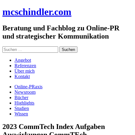
Zum
mc
schindler
.com
Inhalt
springen
Beratung und Fachblog zu Online-PR
und strategischer Kommunikation
Suchen
nach:
Angebot
Referenzen
Über mich
Kontakt
Online-PRaxis
Newsroom
Bücher
Highlights
Studien
Wissen
2023 CommTech Index Aufgaben
Auswirkungen CommTEch