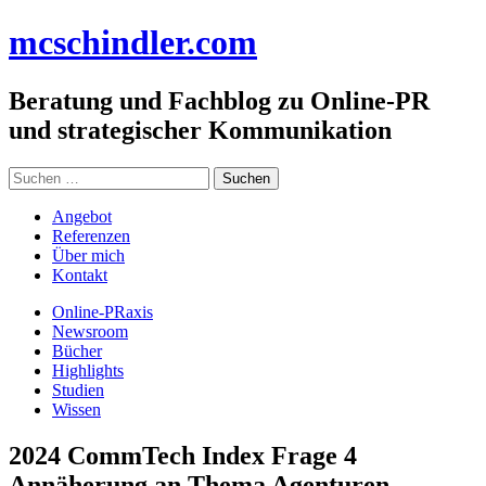
Zum
mc
schindler
.com
Inhalt
springen
Beratung und Fachblog zu Online-PR
und strategischer Kommunikation
Suchen
nach:
Angebot
Referenzen
Über mich
Kontakt
Online-PRaxis
Newsroom
Bücher
Highlights
Studien
Wissen
2024 CommTech Index Frage 4
Annäherung an Thema Agenturen