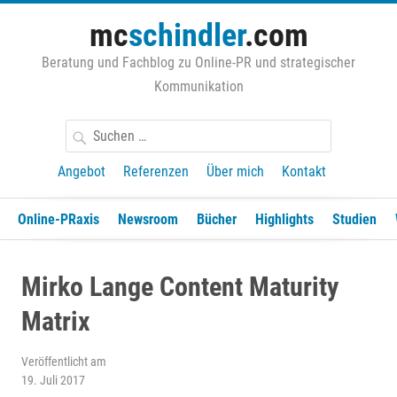
Zum
mc
schindler
.com
Inhalt
springen
Beratung und Fachblog zu Online-PR und strategischer
Kommunikation
Suchen
nach:
Angebot
Referenzen
Über mich
Kontakt
Online-PRaxis
Newsroom
Bücher
Highlights
Studien
Mirko Lange Content Maturity
Matrix
Veröffentlicht am
19. Juli 2017