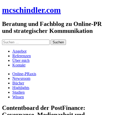
Zum
mc
schindler
.com
Inhalt
springen
Beratung und Fachblog zu Online-PR
und strategischer Kommunikation
Suchen
nach:
Angebot
Referenzen
Über mich
Kontakt
Online-PRaxis
Newsroom
Bücher
Highlights
Studien
Wissen
Contentboard der PostFinance:
Governance, Medienarbeit und