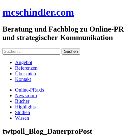
Zum
mc
schindler
.com
Inhalt
springen
Beratung und Fachblog zu Online-PR
und strategischer Kommunikation
Suchen
nach:
Angebot
Referenzen
Über mich
Kontakt
Online-PRaxis
Newsroom
Bücher
Highlights
Studien
Wissen
twtpoll_Blog_DauerproPost