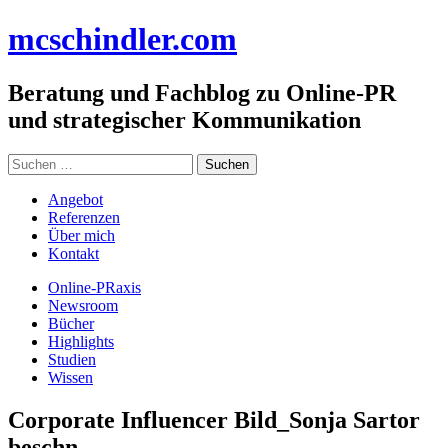
Zum
mc
schindler
.com
Inhalt
springen
Beratung und Fachblog zu Online-PR
und strategischer Kommunikation
Suchen
nach:
Angebot
Referenzen
Über mich
Kontakt
Online-PRaxis
Newsroom
Bücher
Highlights
Studien
Wissen
Corporate Influencer Bild_Sonja Sartor
beschn