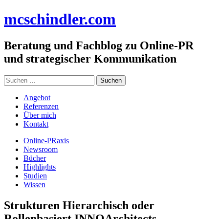
Zum
mc
schindler
.com
Inhalt
springen
Beratung und Fachblog zu Online-PR
und strategischer Kommunikation
Suchen
nach:
Angebot
Referenzen
Über mich
Kontakt
Online-PRaxis
Newsroom
Bücher
Highlights
Studien
Wissen
Strukturen Hierarchisch oder
Rollenbasiert INNOArchitects