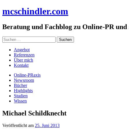
Zum
mc
schindler
.com
Inhalt
springen
Beratung und Fachblog zu Online-PR und
Suchen
nach:
Angebot
Referenzen
Über mich
Kontakt
Online-PRaxis
Newsroom
Bücher
Highlights
Studien
Wissen
Michael Schildknecht
Veröffentlicht am
25. Juni 2013