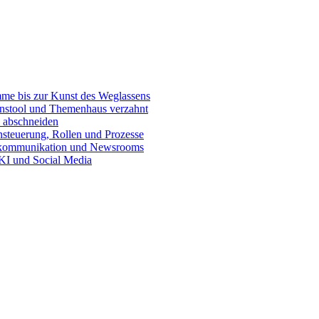
e bis zur Kunst des Weglassens
onstool und Themenhaus verzahnt
 abschneiden
teuerung, Rollen und Prozesse
skommunikation und Newsrooms
KI und Social Media