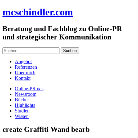
Zum
mc
schindler
.com
Inhalt
springen
Beratung und Fachblog zu Online-PR
und strategischer Kommunikation
Suchen
nach:
Angebot
Referenzen
Über mich
Kontakt
Online-PRaxis
Newsroom
Bücher
Highlights
Studien
Wissen
create Graffiti Wand bearb