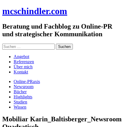
Zum
mc
schindler
.com
Inhalt
springen
Beratung und Fachblog zu Online-PR
und strategischer Kommunikation
Suchen
nach:
Angebot
Referenzen
Über mich
Kontakt
Online-PRaxis
Newsroom
Bücher
Highlights
Studien
Wissen
Mobiliar Karin_Baltisberger_Newsroom
Quadratisch