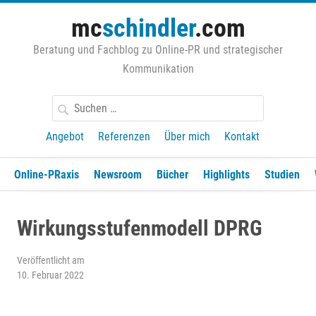
Zum
mc
schindler
.com
Inhalt
springen
Beratung und Fachblog zu Online-PR und strategischer
Kommunikation
Suchen
nach:
Angebot
Referenzen
Über mich
Kontakt
Online-PRaxis
Newsroom
Bücher
Highlights
Studien
Wirkungsstufenmodell DPRG
Veröffentlicht am
10. Februar 2022