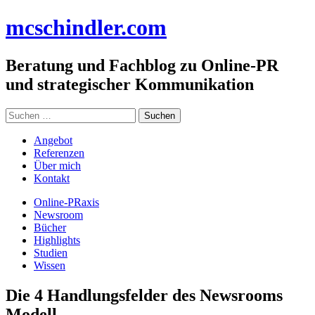
Zum
mc
schindler
.com
Inhalt
springen
Beratung und Fachblog zu Online-PR
und strategischer Kommunikation
Suchen
nach:
Angebot
Referenzen
Über mich
Kontakt
Online-PRaxis
Newsroom
Bücher
Highlights
Studien
Wissen
Die 4 Handlungsfelder des Newsrooms
Modell