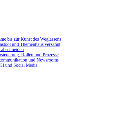
e bis zur Kunst des Weglassens
onstool und Themenhaus verzahnt
 abschneiden
teuerung, Rollen und Prozesse
skommunikation und Newsrooms
KI und Social Media