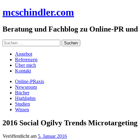
Zum
mc
schindler
.com
Inhalt
springen
Beratung und Fachblog zu Online-PR und
Suchen
nach:
Angebot
Referenzen
Über mich
Kontakt
Online-PRaxis
Newsroom
Bücher
Highlights
Studien
Wissen
2016 Social Ogilvy Trends Microtargeting
Veröffentlicht am
5. Januar 2016