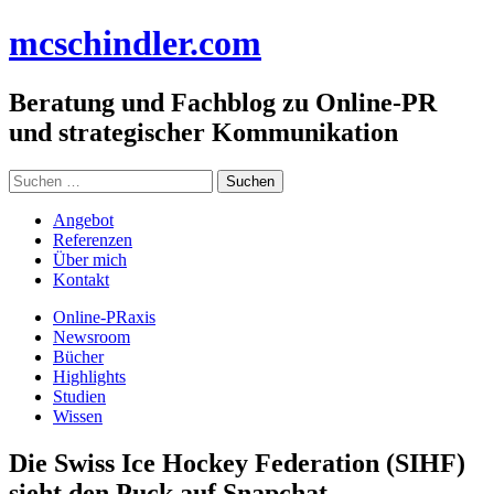
Zum
mc
schindler
.com
Inhalt
springen
Beratung und Fachblog zu Online-PR
und strategischer Kommunikation
Suchen
nach:
Angebot
Referenzen
Über mich
Kontakt
Online-PRaxis
Newsroom
Bücher
Highlights
Studien
Wissen
Die Swiss Ice Hockey Federation (SIHF)
sieht den Puck auf Snapchat