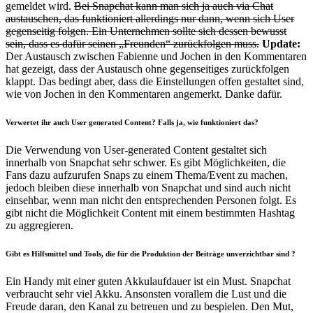
gemeldet wird.
Bei Snapchat kann man sich ja auch via Chat
austauschen, das funktioniert allerdings nur dann, wenn sich User
gegenseitig folgen. Ein Unternehmen sollte sich dessen bewusst
sein, dass es dafür seinen „Freunden“ zurückfolgen muss.
Update:
Der Austausch zwischen Fabienne und Jochen in den Kommentaren
hat gezeigt, dass der Austausch ohne gegenseitiges zurückfolgen
klappt. Das bedingt aber, dass die Einstellungen offen gestaltet sind,
wie von Jochen in den Kommentaren angemerkt. Danke dafür.
Verwertet ihr auch User generated Content? Falls ja, wie funktioniert das?
Die Verwendung von User-generated Content gestaltet sich
innerhalb von Snapchat sehr schwer. Es gibt Möglichkeiten, die
Fans dazu aufzurufen Snaps zu einem Thema/Event zu machen,
jedoch bleiben diese innerhalb von Snapchat und sind auch nicht
einsehbar, wenn man nicht den entsprechenden Personen folgt. Es
gibt nicht die Möglichkeit Content mit einem bestimmten Hashtag
zu aggregieren.
Gibt es Hilfsmittel und Tools, die für die Produktion der Beiträge unverzichtbar sind ?
Ein Handy mit einer guten Akkulaufdauer ist ein Must. Snapchat
verbraucht sehr viel Akku. Ansonsten vorallem die Lust und die
Freude daran, den Kanal zu betreuen und zu bespielen. Den Mut,