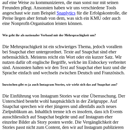
auf eine Weise zu kommunizieren, die man sonst nur mit seinen
Freunden pflegt. Ansonsten haben wir uns verschiedene Tools
angeschaut wie zum Beispiel
Snaplytics
für die Erfolgskontrolle, die
Preise liegen aber fernab von dem, was sich ein KMU oder auch
eine Nonprofit-Organisation leisten können.
Wie geht ihr als nationaler Verband mit der Mehrsprachigkeit um?
Die Mehrsprachigkeit ist ein schwieriges Thema, jedoch vorallem
bei Snapchat eher untergeordnet. Texte auf Snapchat sind eher
nebensächlich. Meistens reicht ein Wort oder ein kurzer Satz. Wir
nutzen dafür oft englische Begriffe, welche im Eishockey verbreitet
sind. Ansonsten halten wir den Text auf Snapchat eher kurz und die
Sprache einfach und wechseln zwischen Deutsch und Französisch.
Inzwischen gibt es ja auch Instagram Stories, wir wirkt sich das auf Snapchat aus?
Die Einführung von Instagram Stories war eine Überraschung. Der
Unterschied besteht wohl hauptsächlich in der Zielgruppe. Auf
Snapchat sprechen wir eher jüngeres und allenfalls auch neues
Zielpublikum an. Inhaltlich trenne ich es insofern, dass ich Events
ausschliesslich auf Snapchat begleite und auf Instagram eher
einzelne Bilder als Story posten werde. Die Vergänglichkeit der
Stories passt nicht zum Content, den wir auf Instagram publizieren