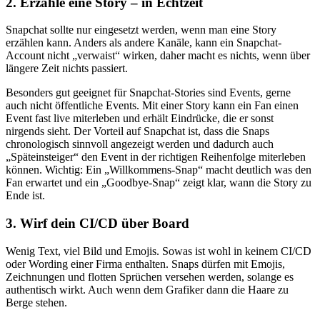
2. Erzähle eine Story – in Echtzeit
Snapchat sollte nur eingesetzt werden, wenn man eine Story
erzählen kann. Anders als andere Kanäle, kann ein Snapchat-
Account nicht „verwaist“ wirken, daher macht es nichts, wenn über
längere Zeit nichts passiert.
Besonders gut geeignet für Snapchat-Stories sind Events, gerne
auch nicht öffentliche Events. Mit einer Story kann ein Fan einen
Event fast live miterleben und erhält Eindrücke, die er sonst
nirgends sieht. Der Vorteil auf Snapchat ist, dass die Snaps
chronologisch sinnvoll angezeigt werden und dadurch auch
„Späteinsteiger“ den Event in der richtigen Reihenfolge miterleben
können. Wichtig: Ein „Willkommens-Snap“ macht deutlich was den
Fan erwartet und ein „Goodbye-Snap“ zeigt klar, wann die Story zu
Ende ist.
3. Wirf dein CI/CD über Board
Wenig Text, viel Bild und Emojis. Sowas ist wohl in keinem CI/CD
oder Wording einer Firma enthalten. Snaps dürfen mit Emojis,
Zeichnungen und flotten Sprüchen versehen werden, solange es
authentisch wirkt. Auch wenn dem Grafiker dann die Haare zu
Berge stehen.