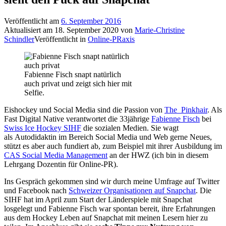
Veröffentlicht am
6. September 2016
Aktualisiert am
18. September 2020
von
Marie-Christine
Schindler
Veröffentlicht in
Online-PRaxis
Fabienne Fisch snapt natürlich
auch privat und zeigt sich hier mit
Selfie.
Eishockey und Social Media sind die Passion von
The_Pinkhair
. Als
Fast Digital Native verantwortet die 33jährige
Fabienne Fisch
bei
Swiss Ice Hockey SIHF
die sozialen Medien. Sie wagt
als Autodidaktin im Bereich Social Media und Web gerne Neues,
stützt es aber auch fundiert ab, zum Beispiel mit ihrer Ausbildung im
CAS Social Media Management
an der HWZ (ich bin in diesem
Lehrgang Dozentin für Online-PR).
Ins Gespräch gekommen sind wir durch meine Umfrage auf Twitter
und Facebook nach
Schweizer Organisationen auf Snapchat
. Die
SIHF hat im April zum Start der Länderspiele mit Snapchat
losgelegt und Fabienne Fisch war spontan bereit, ihre Erfahrungen
aus dem Hockey Leben auf Snapchat mit meinen Lesern hier zu