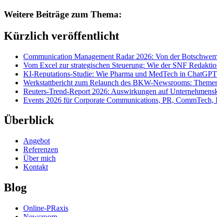
Weitere Beiträge zum Thema:
Kürzlich veröffentlicht
Communication Management Radar 2026: Von der Botschwemm
Vom Excel zur strategischen Steuerung: Wie der SNF Redakti
KI-Reputations-Studie: Wie Pharma und MedTech in ChatGPT
Werkstattbericht zum Relaunch des BKW-Newsrooms: Themens
Reuters-Trend-Report 2026: Auswirkungen auf Unternehmen
Events 2026 für Corporate Communications, PR, CommTech, 
Überblick
Angebot
Referenzen
Über mich
Kontakt
Blog
Online-PRaxis
Newsroom