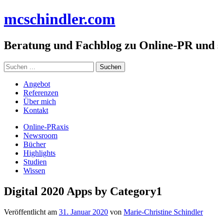
Zum
mc
schindler
.com
Inhalt
springen
Beratung und Fachblog zu Online-PR und
Suchen
nach:
Angebot
Referenzen
Über mich
Kontakt
Online-PRaxis
Newsroom
Bücher
Highlights
Studien
Wissen
Digital 2020 Apps by Category1
Veröffentlicht am
31. Januar 2020
von
Marie-Christine Schindler