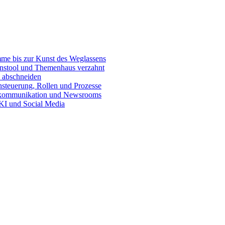
e bis zur Kunst des Weglassens
onstool und Themenhaus verzahnt
 abschneiden
teuerung, Rollen und Prozesse
skommunikation und Newsrooms
KI und Social Media