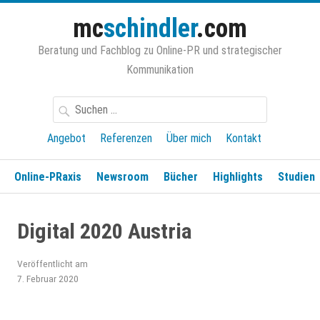
Zum
mc
schindler
.com
Inhalt
springen
Beratung und Fachblog zu Online-PR und strategischer
Kommunikation
Suchen
nach:
Angebot
Referenzen
Über mich
Kontakt
Online-PRaxis
Newsroom
Bücher
Highlights
Studien
Digital 2020 Austria
Veröffentlicht am
7. Februar 2020