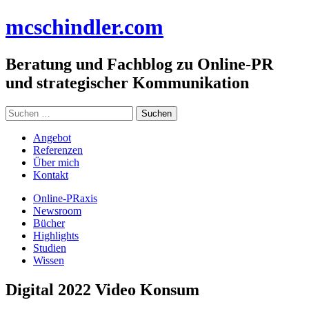
Zum
mc
schindler
.com
Inhalt
springen
Beratung und Fachblog zu Online-PR
und strategischer Kommunikation
Suchen
nach:
Angebot
Referenzen
Über mich
Kontakt
Online-PRaxis
Newsroom
Bücher
Highlights
Studien
Wissen
Digital 2022 Video Konsum