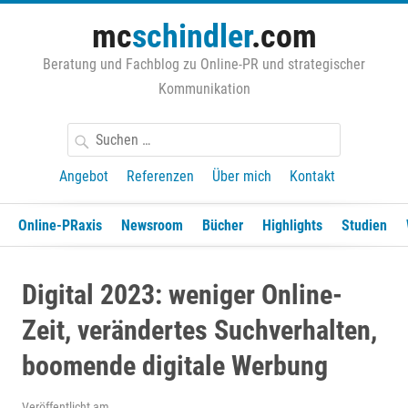
Zum
mc
schindler
.com
Inhalt
springen
Beratung und Fachblog zu Online-PR und strategischer
Kommunikation
Suchen
nach:
Angebot
Referenzen
Über mich
Kontakt
Online-PRaxis
Newsroom
Bücher
Highlights
Studien
Digital 2023: weniger Online-
Zeit, verändertes Suchverhalten,
boomende digitale Werbung
Veröffentlicht am