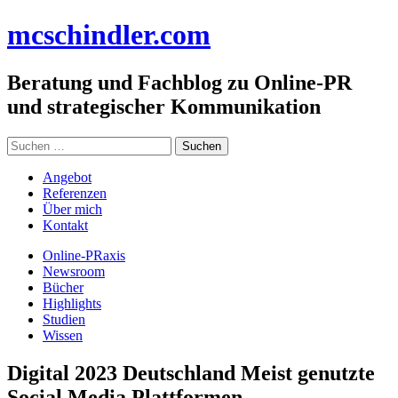
Zum
mc
schindler
.com
Inhalt
springen
Beratung und Fachblog zu Online-PR
und strategischer Kommunikation
Suchen
nach:
Angebot
Referenzen
Über mich
Kontakt
Online-PRaxis
Newsroom
Bücher
Highlights
Studien
Wissen
Digital 2023 Deutschland Meist genutzte
Social Media Plattformen