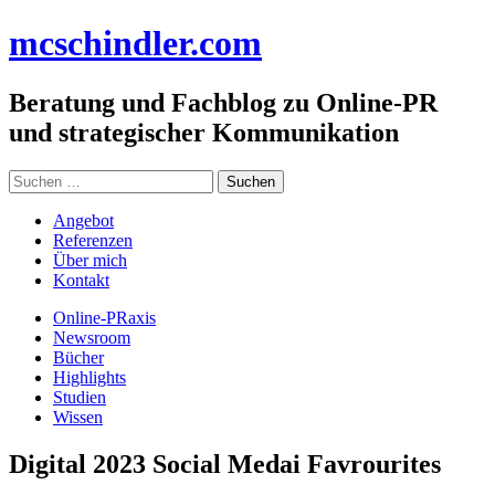
Zum
mc
schindler
.com
Inhalt
springen
Beratung und Fachblog zu Online-PR
und strategischer Kommunikation
Suchen
nach:
Angebot
Referenzen
Über mich
Kontakt
Online-PRaxis
Newsroom
Bücher
Highlights
Studien
Wissen
Digital 2023 Social Medai Favrourites