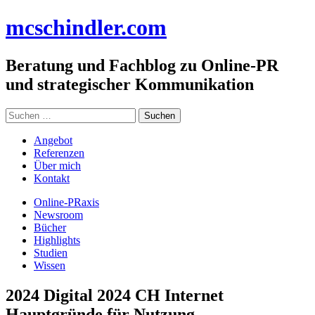
Zum
mc
schindler
.com
Inhalt
springen
Beratung und Fachblog zu Online-PR
und strategischer Kommunikation
Suchen
nach:
Angebot
Referenzen
Über mich
Kontakt
Online-PRaxis
Newsroom
Bücher
Highlights
Studien
Wissen
2024 Digital 2024 CH Internet
Hauptgründe für Nutzung