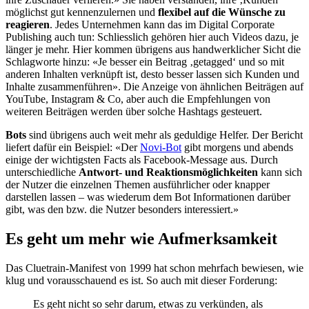
möglichst gut kennenzulernen und
flexibel auf die Wünsche zu
reagieren
. Jedes Unternehmen kann das im Digital Corporate
Publishing auch tun: Schliesslich gehören hier auch Videos dazu, je
länger je mehr. Hier kommen übrigens aus handwerklicher Sicht die
Schlagworte hinzu: «Je besser ein Beitrag ‚getagged‘ und so mit
anderen Inhalten verknüpft ist, desto besser lassen sich Kunden und
Inhalte zusammenführen». Die Anzeige von ähnlichen Beiträgen auf
YouTube, Instagram & Co, aber auch die Empfehlungen von
weiteren Beiträgen werden über solche Hashtags gesteuert.
Bots
sind übrigens auch weit mehr als geduldige Helfer. Der Bericht
liefert dafür ein Beispiel: «Der
Novi-Bot
gibt morgens und abends
einige der wichtigsten Facts als Facebook-Message aus. Durch
unterschiedliche
Antwort- und Reaktionsmöglichkeiten
kann sich
der Nutzer die einzelnen Themen ausführlicher oder knapper
darstellen lassen – was wiederum dem Bot Informationen darüber
gibt, was den bzw. die Nutzer besonders interessiert.»
Es geht um mehr wie Aufmerksamkeit
Das Cluetrain-Manifest von 1999 hat schon mehrfach bewiesen, wie
klug und vorausschauend es ist. So auch mit dieser Forderung:
Es geht nicht so sehr darum, etwas zu verkünden, als