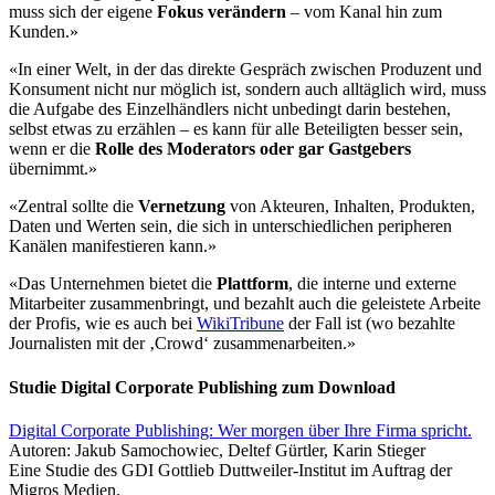
muss sich der eigene
Fokus verändern
– vom Kanal hin zum
Kunden.»
«In einer Welt, in der das direkte Gespräch zwischen Produzent und
Konsument nicht nur möglich ist, sondern auch alltäglich wird, muss
die Aufgabe des Einzelhändlers nicht unbedingt darin bestehen,
selbst etwas zu erzählen – es kann für alle Beteiligten besser sein,
wenn er die
Rolle des Moderators oder gar Gastgebers
übernimmt.»
«Zentral sollte die
Vernetzung
von Akteuren, Inhalten, Produkten,
Daten und Werten sein, die sich in unterschiedlichen peripheren
Kanälen manifestieren kann.»
«Das Unternehmen bietet die
Plattform
, die interne und externe
Mitarbeiter zusammenbringt, und bezahlt auch die geleistete Arbeite
der Profis, wie es auch bei
WikiTribune
der Fall ist (wo bezahlte
Journalisten mit der ‚Crowd‘ zusammenarbeiten.»
Studie Digital Corporate Publishing zum Download
Digital Corporate Publishing: Wer morgen über Ihre Firma spricht.
Autoren: Jakub Samochowiec, Deltef Gürtler, Karin Stieger
Eine Studie des GDI Gottlieb Duttweiler-Institut im Auftrag der
Migros Medien.