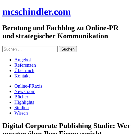
Zum
mc
schindler
.com
Inhalt
springen
Beratung und Fachblog zu Online-PR
und strategischer Kommunikation
Suchen
nach:
Angebot
Referenzen
Über mich
Kontakt
Online-PRaxis
Newsroom
Bücher
Highlights
Studien
Wissen
Digital Corporate Publishing Studie: Wer
morgen über Ihre Firma spricht