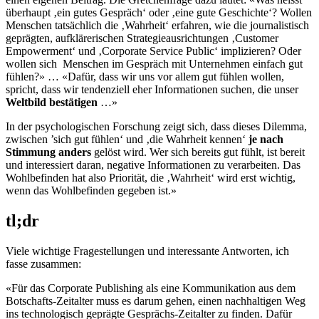
überhaupt ‚ein gutes Gespräch‘ oder ‚eine gute Geschichte‘? Wollen
Menschen tatsächlich die ‚Wahrheit‘ erfahren, wie die journalistisch
geprägten, aufklärerischen Strategieausrichtungen ‚Customer
Empowerment‘ und ‚Corporate Service Public‘ implizieren? Oder
wollen sich Menschen im Gespräch mit Unternehmen einfach gut
fühlen?» … «Dafür, dass wir uns vor allem gut fühlen wollen,
spricht, dass wir tendenziell eher Informationen suchen, die unser
Weltbild bestätigen
…»
In der psychologischen Forschung zeigt sich, dass dieses Dilemma,
zwischen ’sich gut fühlen‘ und ‚die Wahrheit kennen‘
je nach
Stimmung anders
gelöst wird. Wer sich bereits gut fühlt, ist bereit
und interessiert daran, negative Informationen zu verarbeiten. Das
Wohlbefinden hat also Priorität, die ‚Wahrheit‘ wird erst wichtig,
wenn das Wohlbefinden gegeben ist.»
tl;dr
Viele wichtige Fragestellungen und interessante Antworten, ich
fasse zusammen:
«Für das Corporate Publishing als eine Kommunikation aus dem
Botschafts-Zeitalter muss es darum gehen, einen nachhaltigen Weg
ins technologisch geprägte Gesprächs-Zeitalter zu finden. Dafür