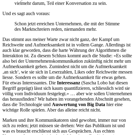
vielmehr darum, Teil einer Konversation zu sein.
Und es sagt auch voraus:
Schon jetzt erreichen Unternehmen, die mit der Stimme
des Marktschreiers reden, niemanden mehr.
Das stimmt aus meiner Warte zwar nicht ganz, der Kampf um
Reichweite und Aufmerksamkeit ist in vollem Gange. Allerdings ist
auch klar geworden, dass die harte Währung der Algorithmen die
Interaktion ist. Zu diesem Schluss kommt auch die Studie: «Es sollte
also bei der Unternehmenskommunikation zukünftig nicht mehr um
Aufmerksamkeit gehen. Zumindest nicht um die Aufmerksamkeit
‚an sich‘, wie sie sich in Leserzahlen, Likes oder Reichweite messen
liesse. Sondern es sollte um die Aufmerksamkeit für etwas gehen.
Für etwas Interessantes. Die
Interessanz
(Sascha Lobo hat diesen
Begriff geprägt) lässt sich kaum quantifizieren, schliesslich wird sie
völlig vom Individuum festgelegt.» … aber wie sollen Unternehmen
das herausfinden? Wir haben im vorangehenden Abschnitt gesehen,
dass die Technologie und
Auswertung von Big Data
hier eine
wichtige Rolle spielen. Aber das alleine reicht nicht.
Marken und ihre Kommunikatoren sind gewohnt, immer nur von
sich zu reden; jetzt müssen sie drehen: Wer das Publikum ist und
was es braucht erschliesst sich aus Gesprächen. Aus echten