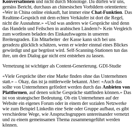
Konversationen
und nicht durch Monologe. Da dürfen wir uns,
gemäss Bericht, durchaus an chinesischen Vorbildern orientierten:
«Wer in China online einkauft, hat immer eine
Chat-Funktion
. Das
Realtime-Gespräch mit dem echten Verkäufer ist dort die Regel,
nicht die Ausnahme.» «Und was anderes wie Gespräche sind denn
das Handeln und Feilschen in arabischen Ländern?» Kein Vergleich
zum wortlosen beladen des Einkaufswagens in unserem
Breitengraden. Ein Mitarbeiter der Kasse kann sich bei uns
geradezu glücklich schätzen, wenn er wieder einmal eines Blickes
gewürdigt und gar begrüsst wird. Self-Scanning-Stationen tun das
ihre, um den Dialog gar nicht erst entstehen zu lassen.
Vernetzung ist wichtiger als Content-Generierung. GDI-Studie
«Viele Gespräche über eine Marke finden ohne das Unternehmen
statt.» – Okay, das ist ja mittlerweile bekannt. Aber: «Auch das
sollte von Unternehmen gefördert werden durch das
Anbieten von
Plattformen
, auf denen solche Gespräche stattfinden können.» Das
ist von strategischer Bedeutung. Ob ein Unternehmen auf der
Website ein eigenes Forum oder in einem der sozialen Netzwerke
wie zum Beispiel Linkedin eine Seite oder Gruppe aufbaut, es gibt
verschiedene Wege, wie Anspruchsgruppen untereinander vernetzt
und zu einem gemeinsamen Thema zusammengeführt werden
können.