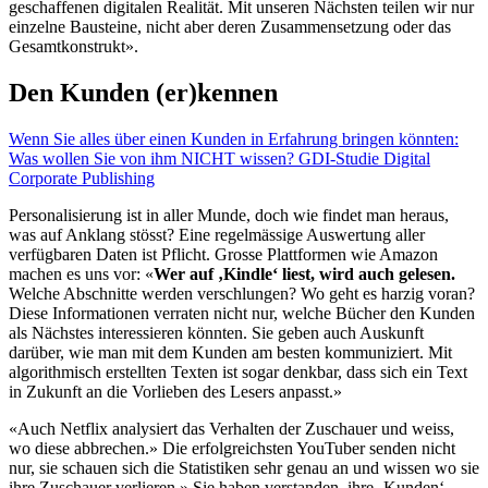
geschaffenen digitalen Realität. Mit unseren Nächsten teilen wir nur
einzelne Bausteine, nicht aber deren Zusammensetzung oder das
Gesamtkonstrukt».
Den Kunden (er)kennen
Wenn Sie alles über einen Kunden in Erfahrung bringen könnten:
Was wollen Sie von ihm NICHT wissen? GDI-Studie Digital
Corporate Publishing
Personalisierung ist in aller Munde, doch wie findet man heraus,
was auf Anklang stösst? Eine regelmässige Auswertung aller
verfügbaren Daten ist Pflicht. Grosse Plattformen wie Amazon
machen es uns vor: «
Wer auf ‚Kindle‘ liest, wird auch gelesen.
Welche Abschnitte werden verschlungen? Wo geht es harzig voran?
Diese Informationen verraten nicht nur, welche Bücher den Kunden
als Nächstes interessieren könnten. Sie geben auch Auskunft
darüber, wie man mit dem Kunden am besten kommuniziert. Mit
algorithmisch erstellten Texten ist sogar denkbar, dass sich ein Text
in Zukunft an die Vorlieben des Lesers anpasst.»
«Auch Netflix analysiert das Verhalten der Zuschauer und weiss,
wo diese abbrechen.» Die erfolgreichsten YouTuber senden nicht
nur, sie schauen sich die Statistiken sehr genau an und wissen wo sie
ihre Zuschauer verlieren.» Sie haben verstanden, ihre ‚Kunden‘