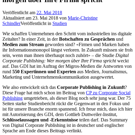
Veröffentlicht am
22. Mai 2018
Aktualisiert am
23. Mai 2018
von
Marie-Christine
Schindler
Veröffentlicht in
Studien
Wie schaffen Unternehmen den Schritt vom industriellen ins digitale
Zeitalter? In einer Zeit, in der
Botschaften zu Gesprächen
und
Medien zum Stream
geworden sind? «Firmen und Marken haben
ihr Informationsmonopol längst verloren. In Zukunft müssen sie froh
sein, wenn man ihnen überhaupt noch zuhört» – die Studie
Digital
Corporate Publishing: Wer morgen über Ihre Firma spricht
weckt
auf. Das GDI hat im Auftrag der Migros-Medien die Antworten von
rund
550 Expertinnen und Experten
aus Medien, Journalismus,
Marketing und Unternehmenskommunikation ausgewertet.
Wie also entwickelt sich das
Corporate Publishing in Zukunft
?
Diese Frage hat mich schon im Beitrag von
CP zu Corporate Social
Publishing
umgetrieben, als dieser Blog noch sehr jung war. Der 75
Seiten starke Studienbericht rückt die Gegenwart in den Fokus und
ist für unsere Branche enorm spannend. Ich freue mich, dass ich hier
mit Autorisierung des GDI, dem Gottlieb Duttweiler-Institut,
Schlüsselaussagen und -Erkenntnisse
teilen darf. Das Summary
von Digital Corporate Publishing ist in deutscher und englischer
Sprache am Ende dieses Beitrags verlinkt.