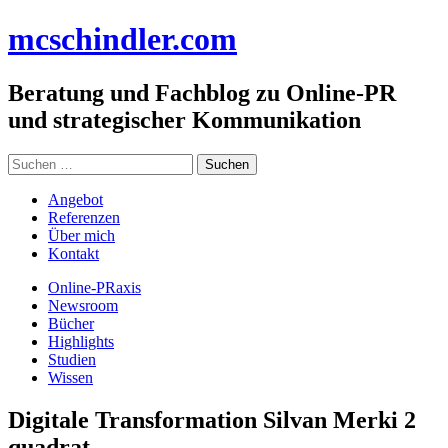
Zum
mc
schindler
.com
Inhalt
springen
Beratung und Fachblog zu Online-PR
und strategischer Kommunikation
Suchen
nach:
Angebot
Referenzen
Über mich
Kontakt
Online-PRaxis
Newsroom
Bücher
Highlights
Studien
Wissen
Digitale Transformation Silvan Merki 2
quadrat