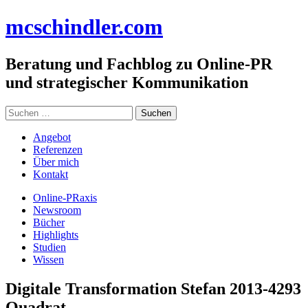
Zum
mc
schindler
.com
Inhalt
springen
Beratung und Fachblog zu Online-PR
und strategischer Kommunikation
Suchen
nach:
Angebot
Referenzen
Über mich
Kontakt
Online-PRaxis
Newsroom
Bücher
Highlights
Studien
Wissen
Digitale Transformation Stefan 2013-4293
Quadrat