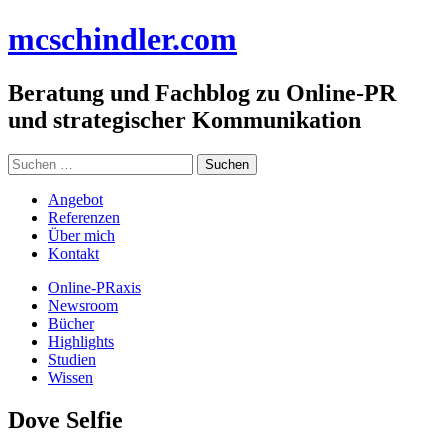
Zum
mc
schindler
.com
Inhalt
springen
Beratung und Fachblog zu Online-PR
und strategischer Kommunikation
Suchen
nach:
Angebot
Referenzen
Über mich
Kontakt
Online-PRaxis
Newsroom
Bücher
Highlights
Studien
Wissen
Dove Selfie