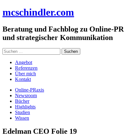
Zum
mc
schindler
.com
Inhalt
springen
Beratung und Fachblog zu Online-PR
und strategischer Kommunikation
Suchen
nach:
Angebot
Referenzen
Über mich
Kontakt
Online-PRaxis
Newsroom
Bücher
Highlights
Studien
Wissen
Edelman CEO Folie 19