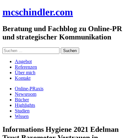
Zum
mc
schindler
.com
Inhalt
springen
Beratung und Fachblog zu Online-PR
und strategischer Kommunikation
Suchen
nach:
Angebot
Referenzen
Über mich
Kontakt
Online-PRaxis
Newsroom
Bücher
Highlights
Studien
Wissen
Informations Hygiene 2021 Edelman
Trust Barometer Vertrauen in