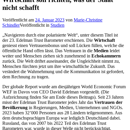
nicht schafft
Veröffentlicht am
24. Januar 2023
von
Marie-Christine
Schindler
Veröffentlicht in
Studien
„Navigieren durch eine polarisierte Welt“, unter diesem Titel ist
der 23. Edelman Trust Barometer erschienen. Die
Wirtschaft
geniesst einen Vertrauensbonus und soll Lücken füllen, welche die
öffentliche Hand offen lässt. Das Vertrauen in die
Medien
leidet
weiter und Menschen ziehen sich zunehmend in
Echokammern
zurück. Die Welt driftet auseinander, die Ungleichheit nimmt zu,
Menschen fürchten jetzt um ihre wirtschaftliche Zukunft. Das
verändert die Wahrnehmung und die Kommunikation ist gefordert,
dem Rechnung zu tragen.
Der globale Report wurde am diesjährigen World Economic Forum
WEF in Davos von CEO David Edelman vorgestellt. (Die
Aufzeichnung finden Sie am Ende dieses Beitrags). Seit 23 Jahren
misst der Edelman Trust Barometer jedes Jahr das
Vertrauen der
Bevölkerung
in Regierungen, Medien, Unternehmen und NGOs.
2023 haben 32’000 Personen aus 28 Ländern teilgenommen. Aus
dem deutschsprachigen Europa war lediglich Deutschland dabei.
Russland, das von 2007 bis 2022 Teil des Edelman Trust
Barometers war, wurde in dieser Welle nicht berücksichtigt.