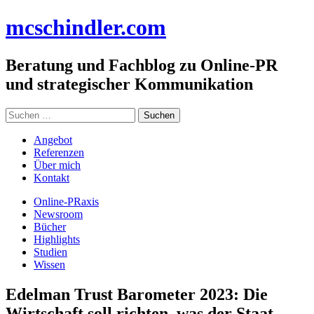
Zum
mc
schindler
.com
Inhalt
springen
Beratung und Fachblog zu Online-PR
und strategischer Kommunikation
Suchen
nach:
Angebot
Referenzen
Über mich
Kontakt
Online-PRaxis
Newsroom
Bücher
Highlights
Studien
Wissen
Edelman Trust Barometer 2023: Die
Wirtschaft soll richten, was der Staat