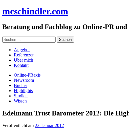
Zum
mc
schindler
.com
Inhalt
springen
Beratung und Fachblog zu Online-PR und
Suchen
nach:
Angebot
Referenzen
Über mich
Kontakt
Online-PRaxis
Newsroom
Bücher
Highlights
Studien
Wissen
Edelmann Trust Barometer 2012: Die High
Veröffentlicht am
23. Januar 2012