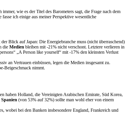
 immer, wie es der Titel des Barometers sagt, die Frage nach dem
 fasse ich einige aus meiner Perspektive wesentliche
t der Blick auf Japan: Die Energiebranche muss (nicht überraschend)
h die
Medien
bleiben mit -21% nicht verschont. Letztere verlieren in
sons“ „A Person like yourself“ mit -17% den kleinsten Verlust
iv an Vertrauen einbüssen, legen die Medien insgesamt zu.
ype-Beigeschmack nimmt.
n haben Holland, die Vereinigten Arabischen Emirate, Süd Korea,
d
Spanien
(von 53% auf 32%) sollte man wohl eher von einem
ices, wobei bei den Banken insbesondere England, Frankreich und