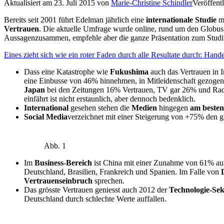
Aktualisiert am
23. Juli 2015
von
Marie-Christine Schindler
Veröffentl
Bereits seit 2001 führt Edelman jährlich eine
internationale Studie
mi
Vertrauen
. Die aktuelle Umfrage wurde online, rund um den Globus 
Aussagenzusammen, empfehle aber die ganze Präsentation zum Stud
Eines zieht sich wie ein roter Faden durch alle Resultate durch: H
Dass eine Katastrophe wie
Fukushima
auch das Vertrauen in I
eine Einbusse von 46% hinnehmen, in Mitleidenschaft gezogen
Japan
bei den Zeitungen 16% Vertrauen, TV gar 26% und Radio
einfährt ist nicht erstaunlich, aber dennoch bedenklich.
International
gesehen stehen die
Medien
hingegen
am besten
Social Media
verzeichnet mit einer Steigerung von +75% den 
Abb. 1
Im
Business-Bereich
ist China mit einer Zunahme von 61% auf
Deutschland, Brasilien, Frankreich und Spanien. Im Falle von
Vertrauenseinbruch
sprechen.
Das grösste Vertrauen geniesst auch 2012 der
Technologie-Sek
Deutschland durch schlechte Werte auffallen.