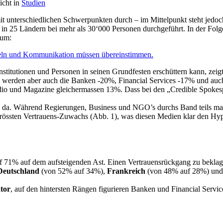
icht in
Studien
t unterschiedlichen Schwerpunkten durch – im Mittelpunkt steht jedoch
in 25 Ländern bei mehr als 30‘000 Personen durchgeführt. In der Folge
ium:
andeln und Kommunikation müssen übereinstimmen.
nstitutionen und Personen in seinen Grundfesten erschüttern kann, zeig
 werden aber auch die Banken -20%, Financial Services -17% und auc
 und Magazine gleichermassen 13%. Dass bei den „Credible Spokesper
da. Während Regierungen, Business und NGO’s durchs Band teils mass
grössten Vertrauens-Zuwachs (Abb. 1), was diesen Medien klar den H
 71% auf dem aufsteigenden Ast. Einen Vertrauensrückgang zu beklage
Deutschland
(von 52% auf 34%),
Frankreich
(von 48% auf 28%) un
tor
, auf den hintersten Rängen figurieren Banken und Financial Serv