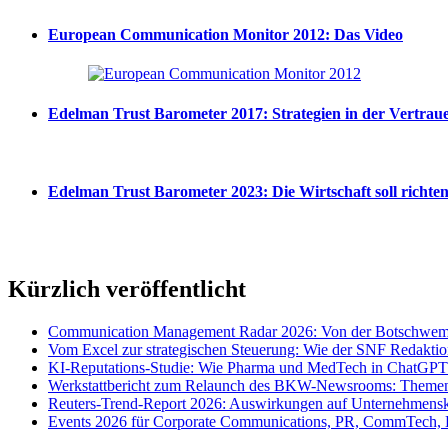
European Communication Monitor 2012: Das Video
Edelman Trust Barometer 2017: Strategien in der Vertraue
Edelman Trust Barometer 2023: Die Wirtschaft soll richten,
Kürzlich veröffentlicht
Communication Management Radar 2026: Von der Botschwemm
Vom Excel zur strategischen Steuerung: Wie der SNF Redakti
KI-Reputations-Studie: Wie Pharma und MedTech in ChatGPT
Werkstattbericht zum Relaunch des BKW-Newsrooms: Themens
Reuters-Trend-Report 2026: Auswirkungen auf Unternehmen
Events 2026 für Corporate Communications, PR, CommTech, 