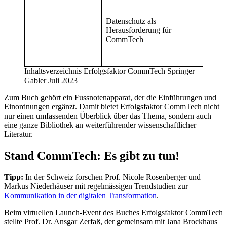
Tanja
Alex
Datenschutz als
Tarm
Herausforderung für
Kai
CommTech
Nung
Gerri
Wolt
Inhaltsverzeichnis Erfolgsfaktor CommTech Springer
Gabler Juli 2023
Zum Buch gehört ein Fussnotenapparat, der die Einführungen und
Einordnungen ergänzt. Damit bietet Erfolgsfaktor CommTech nicht
nur einen umfassenden Überblick über das Thema, sondern auch
eine ganze Bibliothek an weiterführender wissenschaftlicher
Literatur.
Stand CommTech: Es gibt zu tun!
Tipp:
In der Schweiz forschen Prof. Nicole Rosenberger und
Markus Niederhäuser mit regelmässigen Trendstudien zur
Kommunikation in der digitalen Transformation
.
Beim virtuellen Launch-Event des Buches Erfolgsfaktor CommTech
stellte Prof. Dr. Ansgar Zerfaß, der gemeinsam mit Jana Brockhaus