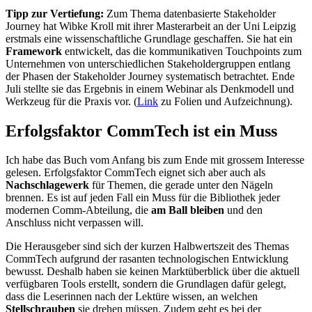
Tipp zur Vertiefung:
Zum Thema datenbasierte Stakeholder
Journey hat Wibke Kroll mit ihrer Masterarbeit an der Uni Leipzig
erstmals eine wissenschaftliche Grundlage geschaffen. Sie hat ein
Framework
entwickelt, das die kommunikativen Touchpoints zum
Unternehmen von unterschiedlichen Stakeholdergruppen entlang
der Phasen der Stakeholder Journey systematisch betrachtet. Ende
Juli stellte sie das Ergebnis in einem Webinar als Denkmodell und
Werkzeug für die Praxis vor. (
Link
zu Folien und Aufzeichnung).
Erfolgsfaktor CommTech ist ein Muss
Ich habe das Buch vom Anfang bis zum Ende mit grossem Interesse
gelesen. Erfolgsfaktor CommTech eignet sich aber auch als
Nachschlagewerk
für Themen, die gerade unter den Nägeln
brennen. Es ist auf jeden Fall ein Muss für die Bibliothek jeder
modernen Comm-Abteilung, die
am Ball bleiben
und den
Anschluss nicht verpassen will.
Die Herausgeber sind sich der kurzen Halbwertszeit des Themas
CommTech aufgrund der rasanten technologischen Entwicklung
bewusst. Deshalb haben sie keinen Marktüberblick über die aktuell
verfügbaren Tools erstellt, sondern die Grundlagen dafür gelegt,
dass die Leserinnen nach der Lektüre wissen, an welchen
Stellschrauben
sie drehen müssen. Zudem geht es bei der