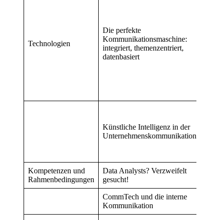
Bos
Tho
Mas
Die perfekte
Mei
Kommunikationsmaschine:
Oste
Technologien
integriert, themenzentriert,
Chri
datenbasiert
Schm
Chri
Stor
Rich
Tigg
Volk
Banh
Künstliche Intelligenz in der
Andr
Unternehmenskommunikation
Ques
Andr
Ross
Kompetenzen und
Data Analysts? Verzweifelt
Chri
Rahmenbedingungen
gesucht!
Hard
CommTech und die interne
Oliv
Kommunikation
Niss