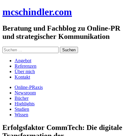
Zum
mc
schindler
.com
Inhalt
springen
Beratung und Fachblog zu Online-PR
und strategischer Kommunikation
Suchen
nach:
Angebot
Referenzen
Über mich
Kontakt
Online-PRaxis
Newsroom
Bücher
Highlights
Studien
Wissen
Erfolgsfaktor CommTech: Die digitale
Transformation der