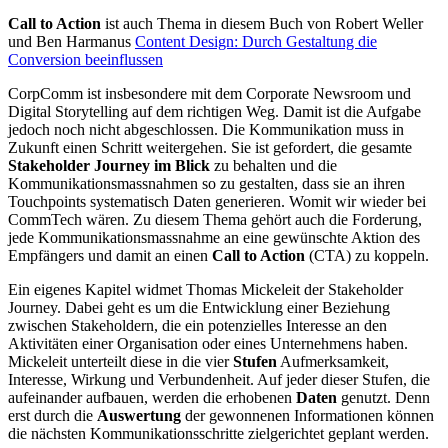
Call to Action
ist auch Thema in diesem Buch von Robert Weller
und Ben Harmanus
Content Design: Durch Gestaltung die
Conversion beeinflussen
CorpComm ist insbesondere mit dem Corporate Newsroom und
Digital Storytelling auf dem richtigen Weg. Damit ist die Aufgabe
jedoch noch nicht abgeschlossen. Die Kommunikation muss in
Zukunft einen Schritt weitergehen. Sie ist gefordert, die gesamte
Stakeholder Journey im Blick
zu behalten und die
Kommunikationsmassnahmen so zu gestalten, dass sie an ihren
Touchpoints systematisch Daten generieren. Womit wir wieder bei
CommTech wären. Zu diesem Thema gehört auch die Forderung,
jede Kommunikationsmassnahme an eine gewünschte Aktion des
Empfängers und damit an einen
Call to Action
(CTA) zu koppeln.
Ein eigenes Kapitel widmet Thomas Mickeleit der Stakeholder
Journey. Dabei geht es um die Entwicklung einer Beziehung
zwischen Stakeholdern, die ein potenzielles Interesse an den
Aktivitäten einer Organisation oder eines Unternehmens haben.
Mickeleit unterteilt diese in die vier
Stufen
Aufmerksamkeit,
Interesse, Wirkung und Verbundenheit. Auf jeder dieser Stufen, die
aufeinander aufbauen, werden die erhobenen
Daten
genutzt. Denn
erst durch die
Auswertung
der gewonnenen Informationen können
die nächsten Kommunikationsschritte zielgerichtet geplant werden.