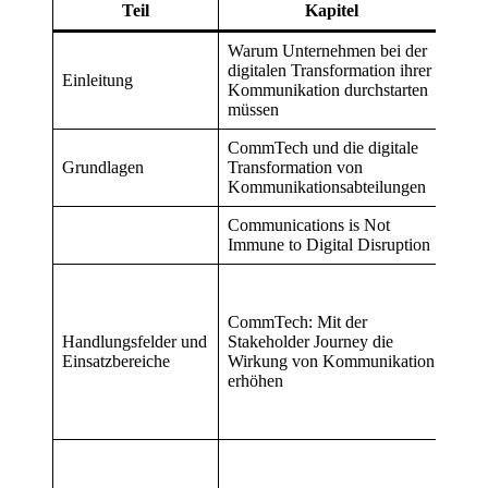
Teil
Kapitel
Auto
Warum Unternehmen bei der
digitalen Transformation ihrer
Tho
Einleitung
Kommunikation durchstarten
Mick
müssen
CommTech und die digitale
Ansg
Grundlagen
Transformation von
Zerf
Kommunikationsabteilungen
Broc
Communications is Not
Tho
Immune to Digital Disruption
Mick
Tho
Mick
CommTech: Mit der
Klau
Handlungsfelder und
Stakeholder Journey die
Treic
Einsatzbereiche
Wirkung von Kommunikation
Mari
erhöhen
Soph
Groß
Ellm
Chri
Retti