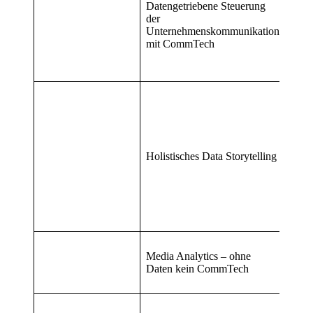
Datengetriebene Steuerung
Anto
der
Eidn
Unternehmenskommunikation
Oliv
mit CommTech
Lönk
Dav
Will
Anne
Sira
Paul 
Len
Wout
Holistisches Data Storytelling
Chri
Krau
Vale
Wie
Birgi
Schil
Jörg
Media Analytics – ohne
Fort
Daten kein CommTech
Loth
Rolk
Barb