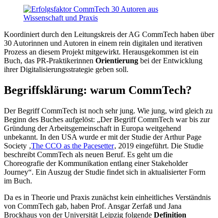
Koordiniert durch den Leitungskreis der AG CommTech haben über
30 Autorinnen und Autoren in einem rein digitalen und iterativen
Prozess an diesem Projekt mitgewirkt. Herausgekommen ist ein
Buch, das PR-Praktikerinnen
Orientierung
bei der Entwicklung
ihrer Digitalisierungsstrategie geben soll.
Begriffsklärung: warum CommTech?
Der Begriff CommTech ist noch sehr jung. Wie jung, wird gleich zu
Beginn des Buches aufgelöst: „Der Begriff CommTech war bis zur
Gründung der Arbeitsgemeinschaft in Europa weitgehend
unbekannt. In den USA wurde er mit der Studie der Arthur Page
Society ‚
The CCO as the Pacesetter
‚ 2019 eingeführt. Die Studie
beschreibt CommTech als neuen Beruf. Es geht um die
Choreografie der Kommunikation entlang einer Stakeholder
Journey“. Ein Auszug der Studie findet sich in aktualisierter Form
im Buch.
Da es in Theorie und Praxis zunächst kein einheitliches Verständnis
von CommTech gab, haben Prof. Ansgar Zerfaß und Jana
Brockhaus von der Universität Leipzig folgende
Definition