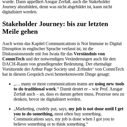
wurde. Dann appelliert Ansgar Zerfaß, auch die Stakeholder
Journey abzubilden, denn was nicht abgebildet ist, kann nicht
digitalisiert werden.
Stakeholder Journey: bis zur letzten
Meile gehen
Auch wenn das Kapitel Communications is Not Immune to Digital
Disruption in englischer Sprache verfasst ist, ist die
Diskussionsrunde mit Jon Iwata für das
Verständnis von
CommTech
und der notwendigen Veränderungen auch für den
DACH-Raum von grundlegender Bedeutung. Der ehemalige
Vorsitzende der Arthur Page Society und ‚Erfinder‘ von CommTech
hat in diesem Gespräch zwei bemerkenswerte Dinge gesagt:
„… many or most communications teams are
using new tools
to do traditional work
.“ Damit deutet er – wie Prof. Ansgar
Zerfaß auch – an, dass es darum gehen muss, Prozesse neu zu
denken, bevor sie digitalisiert werden.
„Marketing, crudely put, says,
my job is not done until I get
you to do something,
most often buy something.
Communications says, my job is done when I got you to
believe something or to think something.“