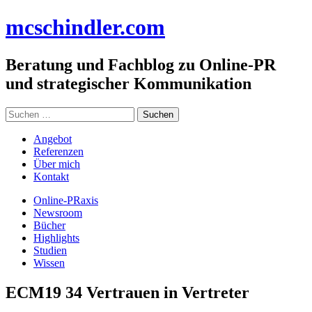
Zum
mc
schindler
.com
Inhalt
springen
Beratung und Fachblog zu Online-PR
und strategischer Kommunikation
Suchen
nach:
Angebot
Referenzen
Über mich
Kontakt
Online-PRaxis
Newsroom
Bücher
Highlights
Studien
Wissen
ECM19 34 Vertrauen in Vertreter