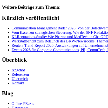
Weitere Beiträge zum Thema:
Kürzlich veröffentlicht
Communication Management Radar 2026: Von der Botschwemm
Vom Excel zur strategischen Steuerung: Wie der SNF Redakti
KI-Reputations-Studie: Wie Pharma und MedTech in ChatGPT
Werkstattbericht zum Relaunch des BKW-Newsrooms: Themens
Reuters-Trend-Report 2026: Auswirkungen auf Unternehmen
Events 2026 für Corporate Communications, PR, CommTech, 
Überblick
Angebot
Referenzen
Über mich
Kontakt
Blog
Online-PRaxis
Newsroom