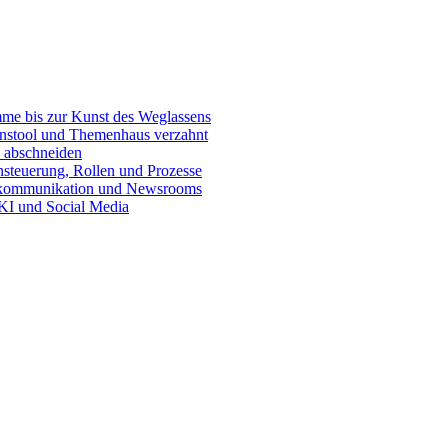
e bis zur Kunst des Weglassens
onstool und Themenhaus verzahnt
 abschneiden
teuerung, Rollen und Prozesse
skommunikation und Newsrooms
KI und Social Media