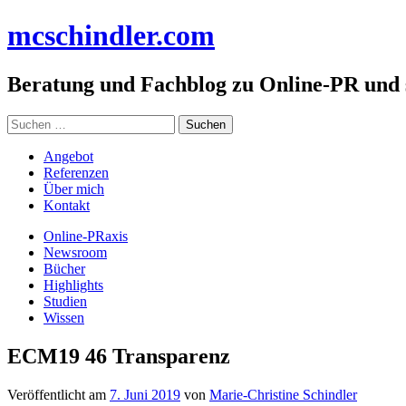
Zum
mc
schindler
.com
Inhalt
springen
Beratung und Fachblog zu Online-PR und
Suchen
nach:
Angebot
Referenzen
Über mich
Kontakt
Online-PRaxis
Newsroom
Bücher
Highlights
Studien
Wissen
ECM19 46 Transparenz
Veröffentlicht am
7. Juni 2019
von
Marie-Christine Schindler