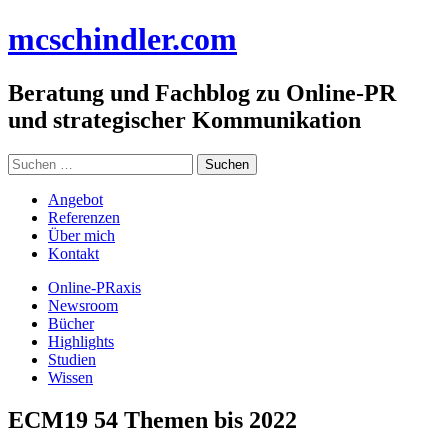
Zum
mc
schindler
.com
Inhalt
springen
Beratung und Fachblog zu Online-PR
und strategischer Kommunikation
Suchen
nach:
Angebot
Referenzen
Über mich
Kontakt
Online-PRaxis
Newsroom
Bücher
Highlights
Studien
Wissen
ECM19 54 Themen bis 2022