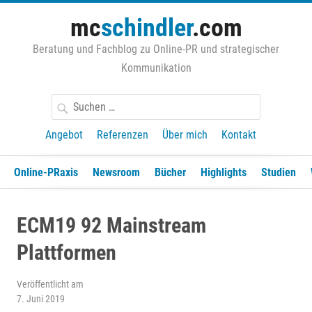
Zum
mc
schindler
.com
Inhalt
springen
Beratung und Fachblog zu Online-PR und strategischer
Kommunikation
Suchen
nach:
Angebot
Referenzen
Über mich
Kontakt
Online-PRaxis
Newsroom
Bücher
Highlights
Studien
ECM19 92 Mainstream
Plattformen
Veröffentlicht am
7. Juni 2019